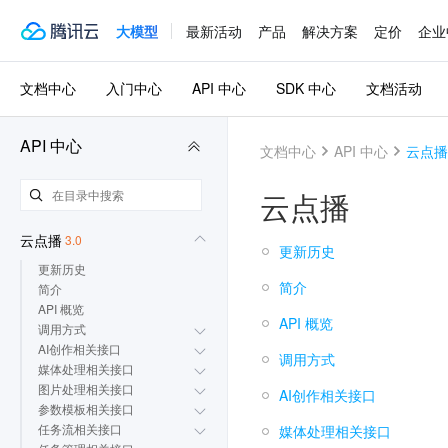
Web 应用防火墙
3.0
大模型
最新活动
产品
解决方案
定价
企业
密钥管理系统
3.0
域名注册
3.0
文档中心
入门中心
API 中心
SDK 中心
文档活动
操作审计
3.0
SSL 证书
3.0
API 中心
文档中心
API 中心
云点播
短信
3.0
云点播
数据万象
云点播
3.0
更新历史
更新历史
简介
简介
API 概览
API 概览
调用方式
AI创作相关接口
调用方式
媒体处理相关接口
图片处理相关接口
AI创作相关接口
参数模板相关接口
任务流相关接口
媒体处理相关接口