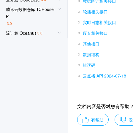
数据统计相关接口
腾讯云数据仓库 TCHouse-
轮播相关接口
P
实时日志相关接口
3.0
流计算 Oceanus
废弃相关接口
3.0
Elasticsearch Service
3.0
其他接口
集团账号管理
3.0
数据结构
图像识别
3.0
错误码
文字识别
3.0
云点播 API 2024-07-18
人脸识别
3.0
媒体处理
3.0
云直播
3.0
文档内容是否对您有帮助
云联络中心
3.0
机器翻译
3.0
有帮助
没
物联网通信
3.0