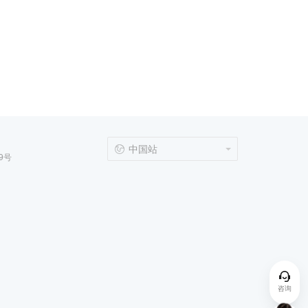
中国站
9号
咨询