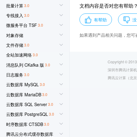
文档内容是否对您有帮助
批量计算
3.0
专线接入
3.0
有帮助
没
微服务平台 TSF
3.0
如果遇到产品相关问题，您可
对象存储
文件存储
3.0
全站加速网络
3.0
Copyright © 2013
消息队列 CKafka 版
3.0
深圳市腾讯计算机
日志服务
3.0
腾讯云计算（北京
云数据库 MySQL
3.0
云数据库 MariaDB
3.0
云数据库 SQL Server
3.0
云数据库 PostgreSQL
3.0
时序数据库 CTSDB
3.0
腾讯云分布式缓存数据库