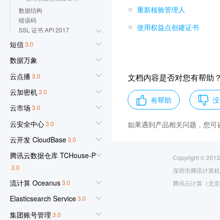
重新核验管理人
数据结构
错误码
使用权益点创建证书
SSL 证书 API 2017
短信
3.0
数据万象
云点播
3.0
文档内容是否对您有帮助
云加密机
3.0
有帮助
没
云市场
3.0
云安全中心
3.0
如果遇到产品相关问题，您可
云开发 CloudBase
3.0
腾讯云数据仓库 TCHouse-P
Copyright © 2013
3.0
深圳市腾讯计算机
流计算 Oceanus
3.0
腾讯云计算（北京
Elasticsearch Service
3.0
集团账号管理
3.0