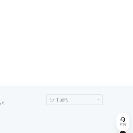
中国站
9号
咨询