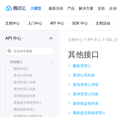
密钥管理系统
3.0
大模型
最新活动
产品
解决方案
定价
企业
域名注册
3.0
操作审计
3.0
文档中心
入门中心
API 中心
SDK 中心
文档活动
SSL 证书
3.0
更新历史
API 中心
文档中心
API 中心
SSL 
简介
API 概览
其他接口
调用方式
证书相关接口
其他接口
删除管理人
删除管理人
查询公司列表
查询公司列表
查询管理人详情
查询管理人详情
查询管理人列表
查询管理人列表
获得权益包列表
重新提交审核管理人
获得权益包列表
重新核验管理人
重新提交审核管理人
使用权益点创建证书