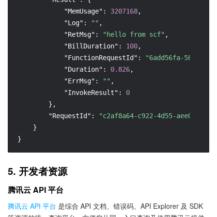
"MemUsage"
:
3207168
,
"Log"
:
""
,
"RetMsg"
:
"hello from scf"
,
"BillDuration"
:
100
,
"FunctionRequestId"
:
"6add56fa-58f1-11e
"Duration"
:
0.826
,
"ErrMsg"
:
""
,
"InvokeResult"
:
0
}
,
"RequestId"
:
"c2af8a64-c922-4d55-aee0-bd86a
}
}
5. 开发者资源
腾讯云 API 平台
腾讯云 API 平台
是综合 API 文档、错误码、API Explorer 及 SDK