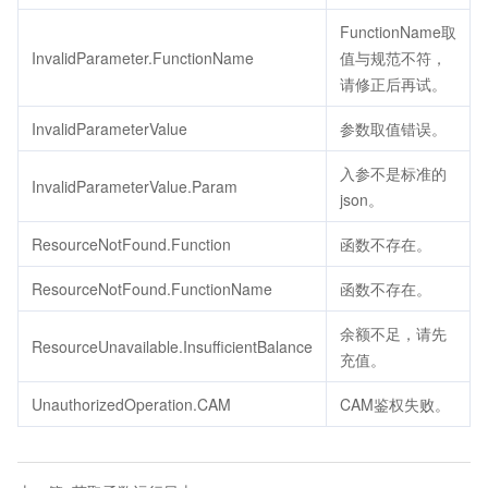
FunctionName取
InvalidParameter.FunctionName
值与规范不符，
请修正后再试。
InvalidParameterValue
参数取值错误。
入参不是标准的
InvalidParameterValue.Param
json。
ResourceNotFound.Function
函数不存在。
ResourceNotFound.FunctionName
函数不存在。
余额不足，请先
ResourceUnavailable.InsufficientBalance
充值。
UnauthorizedOperation.CAM
CAM鉴权失败。