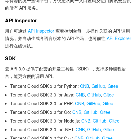
等资源的统一查询平台，方便您从同一入口查询及使用腾讯云提供
的所有 API 服务。
API Inspector
用户可通过
API Inspector
查看控制台每一步操作关联的 API 调用
情况，并自动生成各语言版本的 API 代码，也可前往
API Explorer
进行在线调试。
SDK
云 API 3.0 提供了配套的开发工具集（SDK），支持多种编程语
言，能更方便的调用 API。
Tencent Cloud SDK 3.0 for Python:
CNB
,
GitHub
,
Gitee
Tencent Cloud SDK 3.0 for Java:
CNB
,
GitHub
,
Gitee
Tencent Cloud SDK 3.0 for PHP:
CNB
,
GitHub
,
Gitee
Tencent Cloud SDK 3.0 for Go:
CNB
,
GitHub
,
Gitee
Tencent Cloud SDK 3.0 for Node.js:
CNB
,
GitHub
,
Gitee
Tencent Cloud SDK 3.0 for .NET:
CNB
,
GitHub
,
Gitee
Tencent Cloud SDK 3.0 for C++:
CNB
,
GitHub
,
Gitee