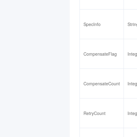
音频内容安全
3.0
轻量应用服务器
3.0
人像变换
3.0
SpecInfo
Strin
人脸试妆
3.0
云游戏
3.0
媒资 AIGC
3.0
CompensateFlag
Inte
凭据管理系统
3.0
多网聚合加速（腾讯云聚
通）
CompensateCount
Inte
3.0
证书监控 SSLPod
3.0
费用中心
3.0
RetryCount
Inte
TDSQL-C MySQL 版
3.0
数学作业批改
3.0
人脸核身
3.0