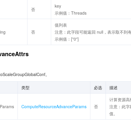
key
否
示例值：Threads
值列表
ring
否
注意：此字段可能返回 null，表示取不到
示例值：["0"]
anceAttrs
caleGroupGlobalConf。
类型
必选
描述
计算资源高
eParams
ComputeResourceAdvanceParams
否
注意：此字段
值。