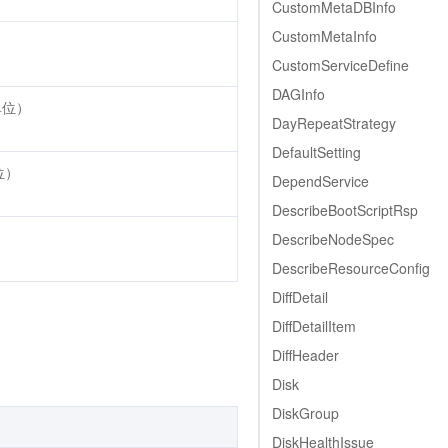
CustomMetaDBInfo
CustomMetaInfo
CustomServiceDefine
DAGInfo
带单位）
DayRepeatStrategy
DefaultSetting
位）
DependService
DescribeBootScriptRsp
DescribeNodeSpec
DescribeResourceConfig
DiffDetail
DiffDetailItem
DiffHeader
Disk
DiskGroup
DiskHealthIssue