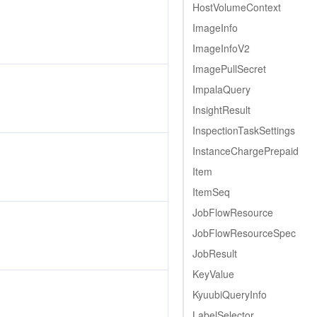
HostVolumeContext
ImageInfo
ImageInfoV2
ImagePullSecret
ImpalaQuery
InsightResult
InspectionTaskSettings
InstanceChargePrepaid
Item
ItemSeq
JobFlowResource
JobFlowResourceSpec
JobResult
KeyValue
KyuubiQueryInfo
LabelSelector