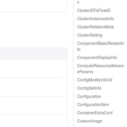
o
ClusterIDToFlowID
ClusterInstancesInfo
ClusterRelationMeta
ClusterSetting
ComponentBasicRestartIn
fo
ComponentDeployInfo
ComputeResourceAdvanc
eParams
ConfigModifyInfoV2
ConfigSetInfo
Configuration
ConfigurationItem
ContainerExtraConf
CustomImage