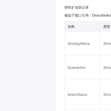
智能全局流量管理
3.0
弹性扩缩容记录
暴露面管理服务
3.0
被如下接口引用：DescribeAuto
多媒体处理
名称
类型
云托付物理服务器
3.0
腾讯云微搭低代码
3.0
消息队列 Pulsar 版
3.0
StrategyName
Strin
消息队列 RabbitMQ 版
3.0
内容识别
多模态智能数据湖 TCLake
ScaleAction
Strin
3.0
知识引擎原子能力
3.0
商业流程服务
3.0
ActionStatus
Strin
消息队列 MQTT 版
3.0
Agent Runtime
3.0