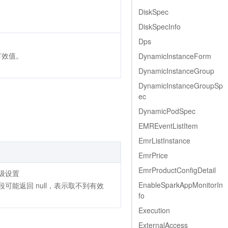
DiskSpec
DiskSpecInfo
Dps
有效值。
DynamicInstanceForm
DynamicInstanceGroup
DynamicInstanceGroupSp
ec
DynamicPodSpec
EMREventListItem
EmrListInstance
EmrPrice
EmrProductConfigDetail
级设置
EnableSparkAppMonitorIn
可能返回 null，表示取不到有效
fo
Execution
ExternalAccess