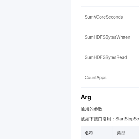
文本审核
SumVCoreSeconds
智能视图计算平台
3.0
商场客留大数据
3.0
SumHDFSBytesWritten
腾讯云健康看板
3.0
网关负载均衡
3.0
SumHDFSBytesRead
音视频终端 SDK(腾讯云视
立方)
3.0
CountApps
联网图像搜索
3.0
腾讯云数据库 AI 服务
3.0
Arg
TDSQL Boundless
3.0
通用的参数
全球加速2.0
3.0
被如下接口引用：StartStopServ
AI Agent 安全网关
3.0
名称
类型
大模型服务平台 TokenHub