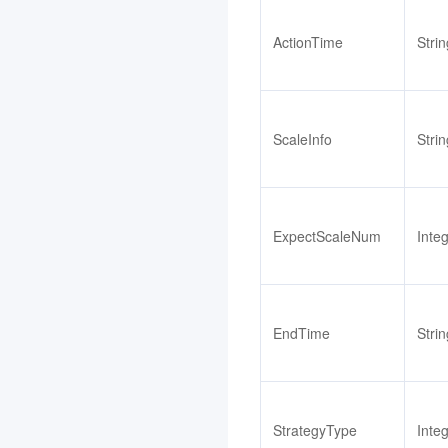
软件成分分析
3.0
声音复刻
3.0
ActionTime
Strin
容器镜像服务
3.0
物联网智能视频服务(消费
版)
ScaleInfo
Strin
3.0
注册配置治理
3.0
数据湖计算 DLC
3.0
ExpectScaleNum
Inte
物联网智能视频服务(行业
版)
3.0
自动化助手
3.0
EndTime
Strin
视频内容安全
3.0
邮件推送
3.0
安全凭证服务
3.0
StrategyType
Inte