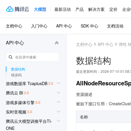
调用方式
大模型
最新活动
产品
解决方案
定价
企业
集群资源管理相关接口
集群服务相关接口
用户管理相关接口
文档中心
入门中心
API 中心
SDK 中心
文档活动
信息查询相关接口
扩缩容相关接口
配置相关接口
API 中心
文档中心
API 中心
弹性 M
集群生命周期相关接口
Serverless HBase相关接口
数据结构
YARN资源调度相关接口
其他接口
数据结构
最近更新时间：
2026-07-10 01:58:
错误码
AllNodeResourceS
游戏数据库 TcaplusDB
3.0
腾讯云 BI
3.0
资源描述
游戏多媒体引擎
3.0
被如下接口引用：CreateClust
实时音视频
3.0
名称
腾讯云大模型训推平台TI-
ONE