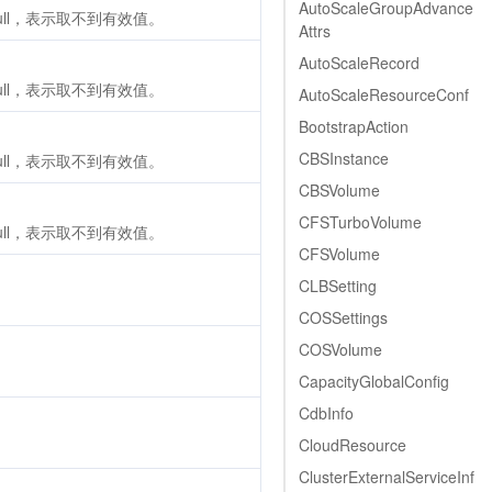
AutoScaleGroupAdvance
ull，表示取不到有效值。
Attrs
AutoScaleRecord
ull，表示取不到有效值。
AutoScaleResourceConf
BootstrapAction
CBSInstance
ull，表示取不到有效值。
CBSVolume
CFSTurboVolume
ull，表示取不到有效值。
CFSVolume
CLBSetting
COSSettings
COSVolume
CapacityGlobalConfig
CdbInfo
CloudResource
ClusterExternalServiceInf