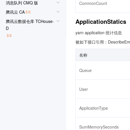
消息队列 CMQ 版
CommonCount
腾讯云 CA
3.0
ApplicationStatics
腾讯云数据仓库 TCHouse-
D
yarn application 统计信息
3.0
被如下接口引用：DescribeEmrApp
图片处理
配置审计
3.0
名称
智能导诊
3.0
Queue
高性能应用服务 HAI
3.0
文档服务
User
腾讯微卡
微瓴同业开放平台
3.0
ApplicationType
消息队列 RocketMQ 版
3.0
视频审核
SumMemorySeconds
数据安全治理中心
3.0