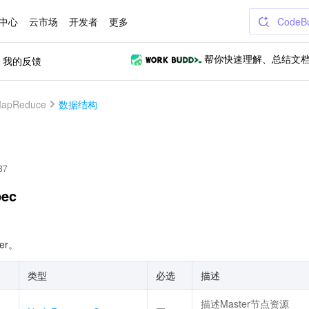
中心
云市场
开发者
更多
CodeB
我的反馈
帮你快速理解、总结文
apReduce
数据结构
37
pec
er。
类型
必选
描述
描述Master节点资源