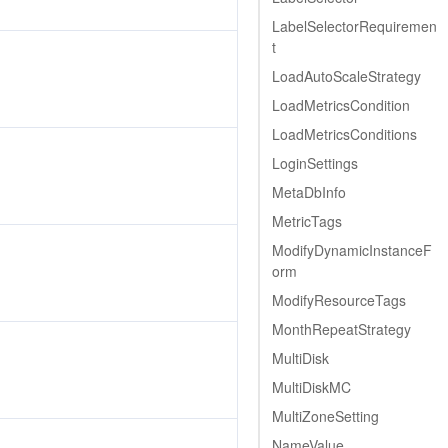
LabelSelectorRequiremen
t
LoadAutoScaleStrategy
LoadMetricsCondition
LoadMetricsConditions
LoginSettings
MetaDbInfo
MetricTags
ModifyDynamicInstanceF
orm
ModifyResourceTags
MonthRepeatStrategy
MultiDisk
MultiDiskMC
MultiZoneSetting
NameValue