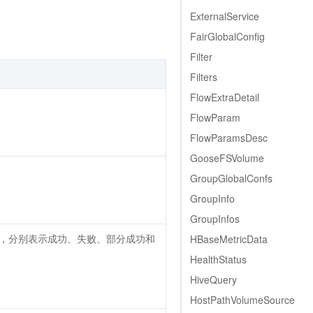
ExternalService
FairGlobalConfig
Filter
Filters
FlowExtraDetail
FlowParam
FlowParamsDesc
GooseFSVolume
GroupGlobalConfs
GroupInfo
GroupInfos
ROCESS"，分别表示成功、失败、部分成功和
HBaseMetricData
HealthStatus
HiveQuery
HostPathVolumeSource