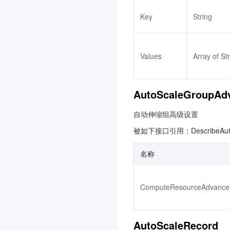
3.0
Key
String
腾讯混元生视频
3.0
腾讯混元生图
3.0
腾讯混元生3D
3.0
Values
Array of St
事件中心
3.0
腾讯云数据分析智能体
3.0
AutoScaleGroupAdv
云原生智能网关
3.0
自动伸缩组高级设置
防火墙管理
3.0
被如下接口引用：DescribeAutoS
语音合成
3.0
应用型负载均衡
3.0
名称
联网搜索API
3.0
AI 临床助手
3.0
ComputeResourceAdvanc
智能顾问
3.0
语音识别
3.0
AutoScaleRecord