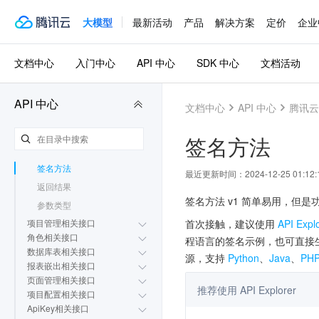
游戏数据库 TcaplusDB
3.0
大模型
最新活动
产品
解决方案
定价
企业
腾讯云 BI
3.0
更新历史
文档中心
入门中心
API 中心
SDK 中心
文档活动
简介
API 概览
调用方式
API 中心
文档中心
API 中心
腾讯云 
请求结构
公共参数
签名方法
签名方法 v3
签名方法
最近更新时间：
2024-12-25 01:12:
返回结果
签名方法 v1 简单易用，但是
参数类型
首次接触，建议使用
API Expl
项目管理相关接口
角色相关接口
程语言的签名示例，也可直接生成
数据库表相关接口
源，支持
Python
、
Java
、
PH
报表嵌出相关接口
页面管理相关接口
推荐使用 API Explorer
项目配置相关接口
ApiKey相关接口