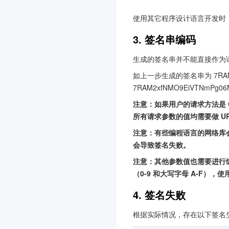
版)
使用其它程序设计语言开发时
3.0
自动化助手
3. 签名串编码
3.0
视频内容安全
3.0
生成的签名串并不能直接作为请
邮件推送
3.0
如上一步生成的签名串为 7RAM2
安全凭证服务
3.0
7RAM2xfNMO9EiVTNmP
音频内容安全
3.0
注意：如果用户的请求方法是 GET，或
所有请求参数的值均需要做 URL
轻量应用服务器
3.0
注意：有些编程语言的网络库会自
人像变换
3.0
会导致签名失败。
人脸试妆
3.0
注意：其他参数值也需要进行
云游戏
3.0
（0-9 和大写字母 A-F），
媒资 AIGC
3.0
4. 签名失败
凭据管理系统
3.0
根据实际情况，存在以下签名
多网聚合加速（腾讯云聚