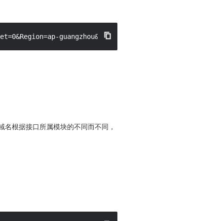
et=0&Region=ap-guangzhou&SecretId=AKID******************
。实际的请求域名根据接口所属模块的不同而不同，