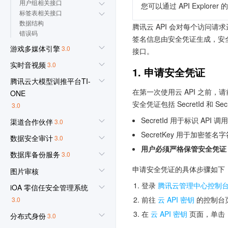
用户组相关接口
您可以通过 API Expl
标签表相关接口
数据结构
腾讯云 API 会对每个访问请
错误码
签名信息由安全凭证生成，安全凭证
游戏多媒体引擎
3.0
接口。
实时音视频
3.0
1. 申请安全凭证
腾讯云大模型训推平台TI-
在第一次使用云 API 之前，
ONE
安全凭证包括 SecretId 和 Sec
3.0
SecretId 用于标识 API 
渠道合作伙伴
3.0
SecretKey 用于加密
数据安全审计
3.0
用户必须严格保管安全凭证
数据库备份服务
3.0
申请安全凭证的具体步骤如下
图片审核
登录
腾讯云管理中心控制
iOA 零信任安全管理系统
前往
云 API 密钥
的控制台
3.0
在
云 API 密钥
页面，单击【新
分布式身份
3.0