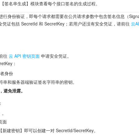
orer 的【签名串生成】模块查看每个接口签名的生成过程。
求进行身份验证，即每个请求都需要在公共请求参数中包含签名信息（Signa
包括 SecretId 和 SecretKey；若用户还没有安全凭证，请前往
云A
请前往
云 API 密钥页面
申请安全凭证。
retKey：
调用者身份
签名字符串和服务器端验证签名字符串的密钥。
，避免泄露。
：
台
。
页面
建密钥】即可以创建一对 SecretId/SecretKey。