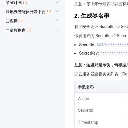
节省计划
3.0
注意：每个账号最多可以拥有两对 Se
腾讯云智能体开发平台
3.0
2. 生成签名串
云应用
3.0
有了安全凭证 SecretId 和
向量数据库
3.0
假设用户的 SecretId 和 Secr
专属可用区
3.0
SecretId:
AKID*********
控制中心
3.0
SecretKey:
************
消息队列 CMQ 版
注意：这里只是示例，请根据用户实际
腾讯云 CA
3.0
以云服务器查看实例列表（Desc
腾讯云数据仓库 TCHouse-
D
参数名称
3.0
Action
图片处理
配置审计
3.0
SecretId
智能导诊
3.0
Timestamp
高性能应用服务 HAI
3.0