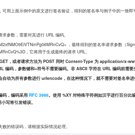
，可用上面示例中的原文进行签名验证，得到的签名串与例子中的一致即
求参数，需要对其进行 URL 编码。
xfNMO9EiVTNmPg06MRnCvQ= ，最终得到的签名串请求参数（Sign
g06MRnCvQ%3D，它将用于生成最终的请求 URL。
者请求方法为 POST 同时 Content-Type 为 application/x-ww
 编码，参数键和=符号不需要编码。非 ASCII 字符在 URL 编码前需要先
动为所有参数进行 urlencode，在这种情况下，就不需要对签名串进行 
编码，编码采用
RFC 3986
。使用 %XY 对特殊字符例如汉字进行百分比编
使用小写将引发错误。
失败的错误码，请根据实际情况处理。