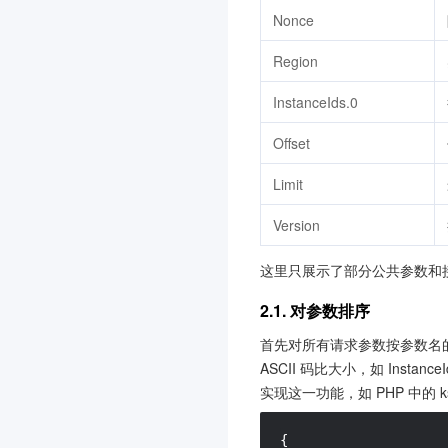
Nonce
文档服务
腾讯微卡
Region
微瓴同业开放平台
3.0
InstanceIds.0
消息队列 RocketMQ 版
3.0
Offset
视频审核
Limit
数据安全治理中心
3.0
文本审核
Version
智能视图计算平台
3.0
这里只展示了部分公共参数和接口
商场客留大数据
3.0
2.1. 对参数排序
腾讯云健康看板
3.0
首先对所有请求参数按参数名的
网关负载均衡
3.0
ASCII 码比大小，如 Inst
音视频终端 SDK(腾讯云视
实现这一功能，如 PHP 中的 
立方)
3.0
{
