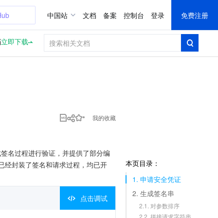
Hub
中国站
文档
备案
控制台
登录
免费注册
档
立即下载
我的收藏
可以生成签名过程进行验证，并提供了部分编
本页目录：
K，已经封装了签名和请求过程，均已开
1. 申请安全凭证
2. 生成签名串
点击调试
2.1. 对参数排序
2.2. 拼接请求字符串