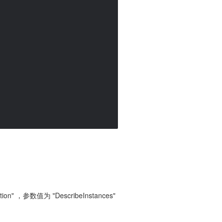
数值为 "DescribeInstances"