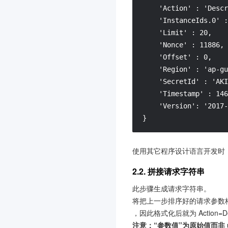
联网图像搜索
3.0
    'Action' : 'Descr
    'InstanceIds.0' :
腾讯云数据库 AI 服务
3.0
    'Limit' : 20,

TDSQL Boundless
3.0
    'Nonce' : 11886,

全球加速2.0
3.0
    'Offset' : 0,

    'Region' : 'ap-gu
AI Agent 安全网关
3.0
    'SecretId' : 'AKI
大模型服务平台 TokenHub
    'Timestamp' : 146
3.0
    'Version': '2017-
腾讯混元生视频
3.0
}
腾讯混元生图
3.0
使用其它程序设计语言开发时
腾讯混元生3D
3.0
事件中心
3.0
2.2. 拼接请求字符串
腾讯云数据分析智能体
3.0
此步骤生成请求字符串。
云原生智能网关
将把上一步排序好的请求参数格式化成“
3.0
，因此格式化后就为 Action=Desc
防火墙管理
3.0
注意：“参数值”为原始值而非 u