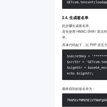
GETcvm.tencentcloudap
多模态智能数据湖 TCLake
3.0
知识引擎原子能力
3.0
2.4. 生成签名串
商业流程服务
3.0
此步骤生成签名串。
首先使用 HMAC-SHA1 算
消息队列 MQTT 版
3.0
串。
Agent Runtime
3.0
具体代码如下，以 PHP 语言
软件成分分析
3.0
声音复刻
3.0
$secretKey = '*******
$srcStr = 'GETcvm.ten
容器镜像服务
3.0
$signStr = base64_enc
物联网智能视频服务(消费
echo $signStr;
版)
3.0
最终得到的签名串为：
注册配置治理
3.0
数据湖计算 DLC
3.0
7RAM2xfNMO9EiVTNmPg06
物联网智能视频服务(行业