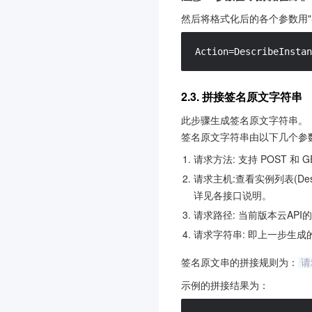
语音合成
3.0
然后将格式化后的各个参数用"
应用型负载均衡
3.0
联网搜索API
3.0
Action=DescribeInstan
AI 临床助手
3.0
2.3. 拼接签名原文字符串
智能顾问
3.0
语音识别
此步骤生成签名原文字符串。
3.0
签名原文字符串由以下几个参数
智能全局流量管理
3.0
请求方法: 支持 POST 和
暴露面管理服务
3.0
请求主机:查看实例列表(Desc
多媒体处理
详见各接口说明。
云托付物理服务器
3.0
请求路径: 当前版本云API的
腾讯云微搭低代码
3.0
请求字符串: 即上一步生成
消息队列 Pulsar 版
3.0
签名原文串的拼接规则为：
请
消息队列 RabbitMQ 版
3.0
示例的拼接结果为：
内容识别