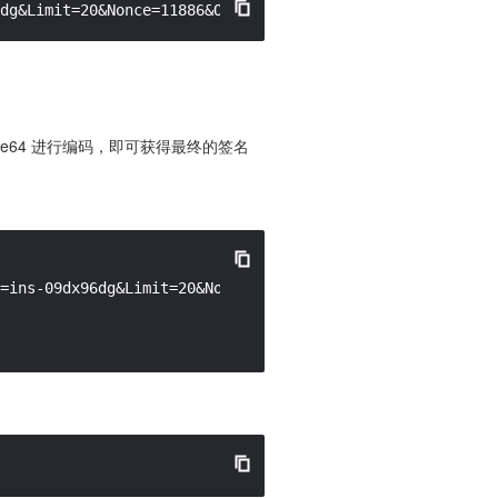
dg&Limit=20&Nonce=11886&Offset=0&Region=ap-guangzhou&Sec
e64 进行编码，即可获得最终的签名
=ins-09dx96dg&Limit=20&Nonce=11886&Offset=0&Region=ap-gu