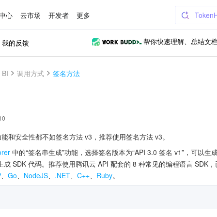
中心
云市场
开发者
更多
Token
我的反馈
帮你快速理解、总结文
BI
调用方式
签名方法
10
功能和安全性都不如签名方法 v3，推荐使用签名方法 v3。
orer
中的“签名串生成”功能，选择签名版本为“API 3.0 签名 v1”，
 SDK 代码。推荐使用腾讯云 API 配套的 8 种常见的编程语言 SD
P
、
Go
、
NodeJS
、
.NET
、
C++
、
Ruby
。