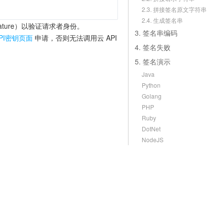
2.3. 拼接签名原文字符串
2.4. 生成签名串
ture）以验证请求者身份。
3. 签名串编码
PI密钥页面
申请，否则无法调用云 API
4. 签名失败
5. 签名演示
Java
Python
Golang
PHP
Ruby
DotNet
NodeJS