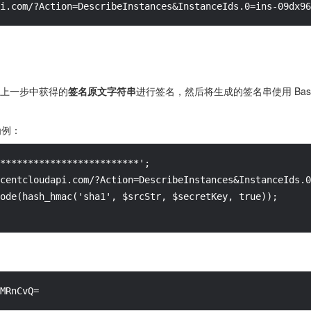
i.com/?Action=DescribeInstances&InstanceIds.0=ins-09dx96
法对上一步中获得的
签名原文字符串
进行签名，然后将生成的签名串使用 Bas
为例：
*************************';

centcloudapi.com/?Action=DescribeInstances&InstanceIds.0
ode(hash_hmac('sha1', $srcStr, $secretKey, true));

MRnCvQ=