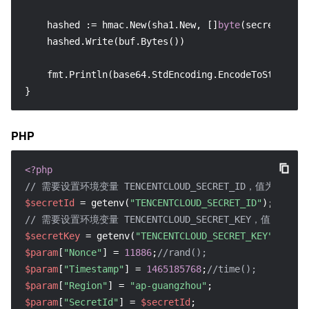
    hashed := hmac.New(sha1.New, []
byte
(secretKey))

    hashed.Write(buf.Bytes())

    fmt.Println(base64.StdEncoding.EncodeToString(h
}
PHP
<?php
// 需要设置环境变量 TENCENTCLOUD_SECRET_ID，值为示例的 AKID
$secretId
 = getenv(
"TENCENTCLOUD_SECRET_ID"
// 需要设置环境变量 TENCENTCLOUD_SECRET_KEY，值为示例的 ***
$secretKey
 = getenv(
"TENCENTCLOUD_SECRET_KEY"
$param
[
"Nonce"
] = 
11886
;
//rand();
$param
[
"Timestamp"
] = 
1465185768
;
//time();
$param
[
"Region"
] = 
"ap-guangzhou"
$param
[
"SecretId"
] = 
$secretId