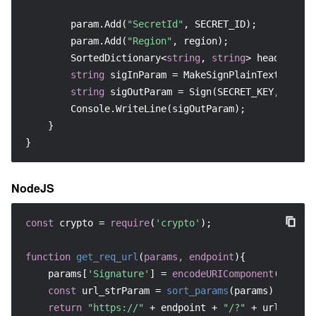
        param.Add(
"SecretId"
, SECRET_ID);

        param.Add(
"Region"
, region);

        SortedDictionary<
string
, 
string
> headers = 
string
 sigInParam = MakeSignPlainText(heade
string
 sigOutParam = Sign(SECRET_KEY, sigInP
        Console.WriteLine(sigOutParam);

    }

}
NodeJS
const
 crypto = 
require
(
'crypto'
);

function
get_req_url
(
params, endpoint
){

    params[
'Signature'
] = 
encodeURIComponent
(params
const
 url_strParam = 
sort_params
(params)

return
"https://"
 + endpoint + 
"/?"
 + url_strPa