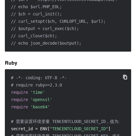
// echo $url.PHP_EOL;
// $ch = curl_init();
// curl_setopt($ch, CURLOPT_URL, $url);
// $output = curl_exec($ch);
// curl_close($ch);
// echo json_decode($output);
Ruby
# -*- coding: UTF-8 -*-
# require ruby>=2.3.0
require
'time'
require
'openssl'
require
'base64'
# 需要设置环境变量 TENCENTCLOUD_SECRET_ID，值为示例的 AKID*
secret_id = ENV[
"TENCENTCLOUD_SECRET_ID"