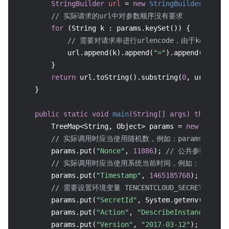
StringBuilder
url
=
new
StringBuilder
(
"http
// 实际请求的url中对参数顺序没有要求
for
 (String k : params.keySet()) {

// 需要对请求串进行urlencode，由于key都是英
            url.append(k).append(
"="
).append(URLEnc
        }

return
 url.toString().substring(
0
, url.leng
    }

public
static
void
main
(String[] args)
throws
 E
        TreeMap<String, Object> params = 
new
TreeMa
// 实际调用时应当使用随机数，例如：params.put("Nonce",
        params.put(
"Nonce"
, 
11886
); 
// 公共参数
// 实际调用时应当使用系统当前时间，例如：   params.put("
        params.put(
"Timestamp"
, 
1465185768
); 
// 公
// 需要设置环境变量 TENCENTCLOUD_SECRET_ID，值为示
        params.put(
"SecretId"
, System.getenv(
"TENCE
        params.put(
"Action"
, 
"DescribeInstances"
); 
        params.put(
"Version"
, 
"2017-03-12"
); 
// 公