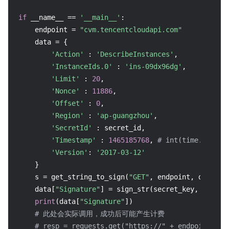
if
 __name__ == 
'__main__'
:

    endpoint = 
"cvm.tencentcloudapi.com"
    data = {

'Action'
 : 
'DescribeInstances'
,

'InstanceIds.0'
 : 
'ins-09dx96dg'
,

'Limit'
 : 
20
,

'Nonce'
 : 
11886
,

'Offset'
 : 
0
,

'Region'
 : 
'ap-guangzhou'
,

'SecretId'
 : secret_id,

'Timestamp'
 : 
1465185768
, 
# int(time.time()
'Version'
: 
'2017-03-12'
    }

    s = get_string_to_sign(
"GET"
, endpoint, data)

    data[
"Signature"
] = sign_str(secret_key, s, hash
print
(data[
"Signature"
])

# 此处会实际调用，成功后可能产生计费
# resp = requests.get("https://" + endpoint, pa