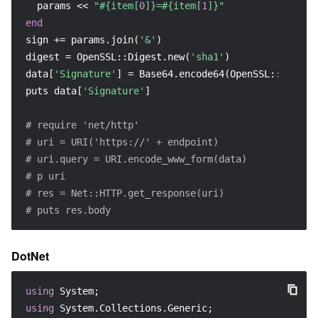
  params << 
"
#{item[
0
]}
=
#{item[
1
]}
"
end
sign += params.join(
'&'
)

digest = OpenSSL::Digest.new(
'sha1'
)

data[
'Signature'
] = Base64.encode64(OpenSSL::HMAC.di
puts data[
'Signature'
]

# require 'net/http'
# uri = URI('https://' + endpoint)
# uri.query = URI.encode_www_form(data)
# p uri
# res = Net::HTTP.get_response(uri)
# puts res.body
DotNet
using
using