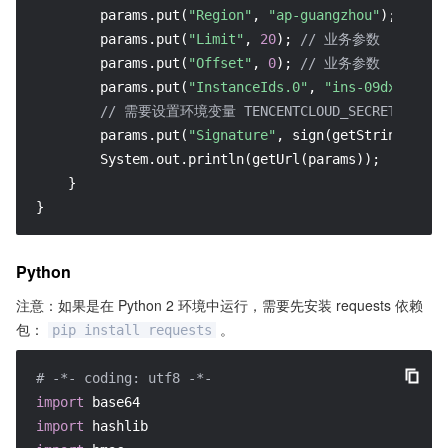
        params.put(
"Region"
, 
"ap-guangzhou"
); 
// 
        params.put(
"Limit"
, 
20
); 
// 业务参数
        params.put(
"Offset"
, 
0
); 
// 业务参数
        params.put(
"InstanceIds.0"
, 
"ins-09dx96dg"
)
// 需要设置环境变量 TENCENTCLOUD_SECRET_KEY，值为
        params.put(
"Signature"
, sign(getStringToSig
        System.out.println(getUrl(params));

    }

}
Python
注意：如果是在 Python 2 环境中运行，需要先安装 requests 依赖
包：
。
pip install requests
# -*- coding: utf8 -*-
import
import