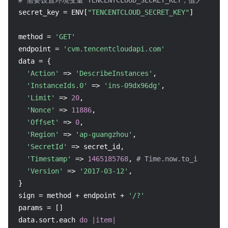
# 需要设置环境变量 TENCENTCLOUD_SECRET_KEY，值为示例的 ****
secret_key = ENV[
"TENCENTCLOUD_SECRET_KEY"
]

method = 
'GET'
endpoint = 
'cvm.tencentcloudapi.com'
data = {

'Action'
 => 
'DescribeInstances'
,

'InstanceIds.0'
 => 
'ins-09dx96dg'
,

'Limit'
 => 
20
,

'Nonce'
 => 
11886
,

'Offset'
 => 
0
,

'Region'
 => 
'ap-guangzhou'
,

'SecretId'
 => secret_id,

'Timestamp'
 => 
1465185768
, 
# Time.now.to_i
'Version'
 => 
'2017-03-12'
,

}

sign = method + endpoint + 
'/?'
params = []

data.sort.each 
do
|item|