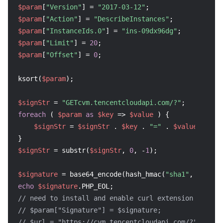
$param
[
"Version"
] = 
"2017-03-12"
$param
[
"Action"
] = 
"DescribeInstances"
$param
[
"InstanceIds.0"
] = 
"ins-09dx96dg"
$param
[
"Limit"
] = 
20
$param
[
"Offset"
] = 
0
;

ksort(
$param
);

$signStr
 = 
"GETcvm.tencentcloudapi.com/?"
foreach
 ( 
$param
as
$key
 => 
$value
 ) {

$signStr
 = 
$signStr
 . 
$key
 . 
"="
 . 
$value
 . 
"&"
;
$signStr
 = substr(
$signStr
, 
0
, -
1
);

$signature
 = base64_encode(hash_hmac(
"sha1"
, 
$signS
echo
$signature
// need to install and enable curl extension in php
// $param["Signature"] = $signature;
// $url = "https://cvm.tencentcloudapi.com/?".http_