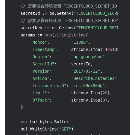
// 需要设置环境变量 TENCENTCLOUD_SECRET_ID，值为示例的 
    secretId := os.Getenv(
"TENCENTCLOUD_SECRET_ID"
)

// 需要设置环境变量 TENCENTCLOUD_SECRET_KEY，值为示例的
    secretKey := os.Getenv(
"TENCENTCLOUD_SECRET_KEY
    params := 
map
[
string
]
string
{

"Nonce"
:         
"11886"
,

"Timestamp"
:     strconv.Itoa(
1465185768
),

"Region"
:        
"ap-guangzhou"
,

"SecretId"
:      secretId,

"Version"
:       
"2017-03-12"
,

"Action"
:        
"DescribeInstances"
,

"InstanceIds.0"
: 
"ins-09dx96dg"
,

"Limit"
:         strconv.Itoa(
20
),

"Offset"
:        strconv.Itoa(
0
),

    }

var
 buf bytes.Buffer

    buf.WriteString(
"GET"
)
