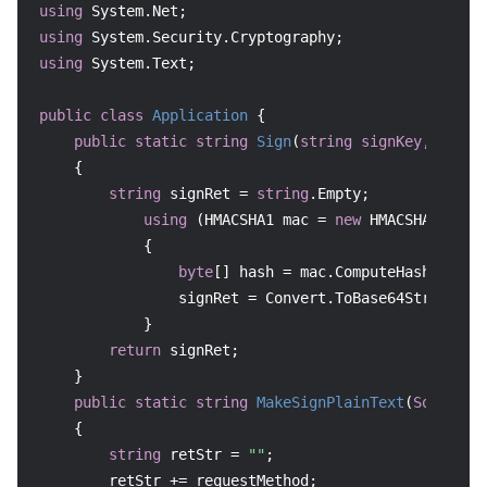
using
using
using
 System.Text;

public
class
Application
 {

public
static
string
Sign
(
string
 signKey, 
strin
    {

string
 signRet = 
string
.Empty;

using
 (HMACSHA1 mac = 
new
 HMACSHA1(Enco
            {

byte
[] hash = mac.ComputeHash(Encodi
                signRet = Convert.ToBase64String(has
            }

return
 signRet;

    }

public
static
string
MakeSignPlainText
(
SortedDi
    {

string
 retStr = 
""
;

        retStr += requestMethod;
