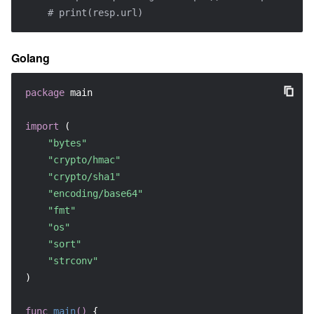
# print(resp.url)
Golang
package
 main

import
 (

"bytes"
"crypto/hmac"
"crypto/sha1"
"encoding/base64"
"fmt"
"os"
"sort"
"strconv"
)

func
main
()
 {
