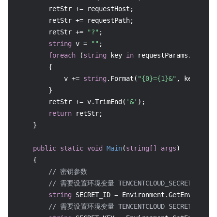
        retStr += requestHost;

        retStr += requestPath;

        retStr += 
"?"
;

string
 v = 
""
;

foreach
 (
string
 key 
in
 requestParams.Keys)

        {

            v += 
string
.Format(
"{0}={1}&"
, key, req
        }

        retStr += v.TrimEnd(
'&'
);

return
 retStr;

    }

public
static
void
Main
(
string
[] args
)
    {

// 密钥参数
// 需要设置环境变量 TENCENTCLOUD_SECRET_ID，值为示
string
 SECRET_ID = Environment.GetEnvironme
// 需要设置环境变量 TENCENTCLOUD_SECRET_KEY，值为