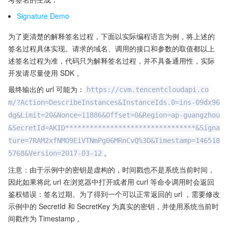
Signature Demo
为了更清楚的解释签名过程，下面以实际编程语言为例，将上述的
签名过程具体实现。请求的域名、调用的接口和参数的取值都以上
述签名过程为准，代码只为解释签名过程，并不具备通用性，实际
开发请尽量使用 SDK 。
最终输出的 url 可能为：
https://cvm.tencentcloudapi.co
m/?Action=DescribeInstances&InstanceIds.0=ins-09dx96
dg&Limit=20&Nonce=11886&Offset=0&Region=ap-guangzhou
&SecretId=AKID********************************&Signa
ture=7RAM2xfNMO9EiVTNmPg06MRnCvQ%3D&Timestamp=146518
。
5768&Version=2017-03-12
注意：由于示例中的密钥是虚构的，时间戳也不是系统当前时间，
因此如果将此 url 在浏览器中打开或者用 curl 等命令调用时会返回
鉴权错误：签名过期。为了得到一个可以正常返回的 url ，需要修改
示例中的 SecretId 和 SecretKey 为真实的密钥，并使用系统当前时
间戳作为 Timestamp 。