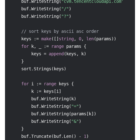
    buf.WriteString(
"cvm.tencentcloudapi.com"
)

    buf.WriteString(
"/"
)

    buf.WriteString(
"?"
)

// sort keys by ascii asc order
    keys := 
make
([]
string
, 
0
, 
len
(params))

for
 k, _ := 
range
 params {

        keys = 
append
(keys, k)

    }

    sort.Strings(keys)

for
 i := 
range
 keys {

        k := keys[i]

        buf.WriteString(k)

        buf.WriteString(
"="
)

        buf.WriteString(params[k])

        buf.WriteString(
"&"
)

    }

    buf.Truncate(buf.Len() - 
1
)
