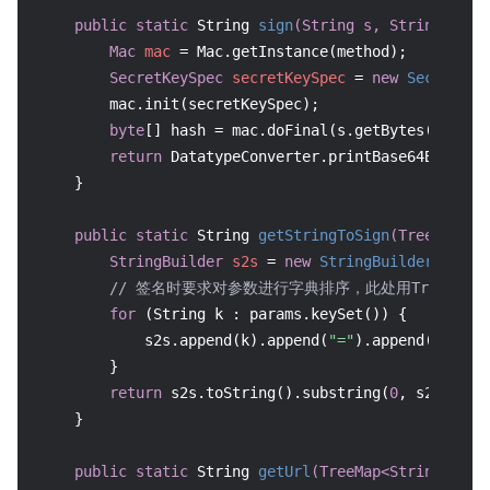
public
static
 String 
sign
(String s, String key,
Mac
mac
=
 Mac.getInstance(method);

SecretKeySpec
secretKeySpec
=
new
SecretKey
        mac.init(secretKeySpec);

byte
[] hash = mac.doFinal(s.getBytes(CHARSET
return
 DatatypeConverter.printBase64Binary(h
    }

public
static
 String 
getStringToSign
(TreeMap<St
StringBuilder
s2s
=
new
StringBuilder
(
"GETc
// 签名时要求对参数进行字典排序，此处用TreeMap
for
 (String k : params.keySet()) {

            s2s.append(k).append(
"="
).append(params
        }

return
 s2s.toString().substring(
0
, s2s.leng
    }

public
static
 String 
getUrl
(TreeMap<String, Obj