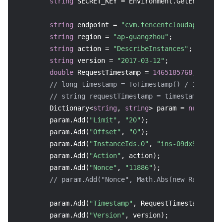
string
 SECRET_KEY = Environment.GetEnvironm
string
 endpoint = 
"cvm.tencentcloudapi.com"
;
string
 region = 
"ap-guangzhou"
;

string
 action = 
"DescribeInstances"
;

string
 version = 
"2017-03-12"
;

double
 RequestTimestamp = 
1465185768
;  
// 
// long timestamp = ToTimestamp() / 1000;
// string requestTimestamp = timestamp.ToSt
        Dictionary<
string
, 
string
> param = 
new
 Dict
        param.Add(
"Limit"
, 
"20"
);

        param.Add(
"Offset"
, 
"0"
);

        param.Add(
"InstanceIds.0"
, 
"ins-09dx96dg"
);

        param.Add(
"Action"
, action);

        param.Add(
"Nonce"
, 
"11886"
);

// param.Add("Nonce", Math.Abs(new Random()
        param.Add(
"Timestamp"
, RequestTimestamp.ToSt
        param.Add(
"Version"
, version);
