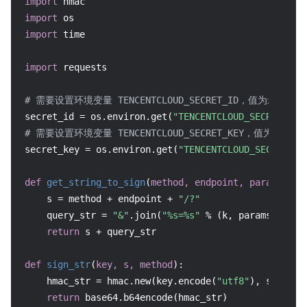
import
import
import
 time

import
 requests

# 需要设置环境变量 TENCENTCLOUD_SECRET_ID，值为示例的 AKID*
secret_id = os.environ.get(
"TENCENTCLOUD_SECRET_ID"
# 需要设置环境变量 TENCENTCLOUD_SECRET_KEY，值为示例的 ****
secret_key = os.environ.get(
"TENCENTCLOUD_SECRET_KE
def
get_string_to_sign
(
method, endpoint, params
):

    s = method + endpoint + 
"/?"
    query_str = 
"&"
.join(
"%s=%s"
 % (k, params[k]) 
f
return
 s + query_str

def
sign_str
(
key, s, method
):

    hmac_str = hmac.new(key.encode(
"utf8"
), s.encod
return
 base64.b64encode(hmac_str)
