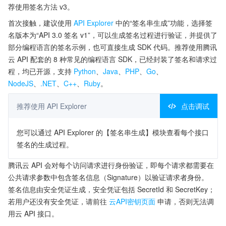
荐使用签名方法 v3。
首次接触，建议使用
API Explorer
中的“签名串生成”功能，选择签
名版本为“API 3.0 签名 v1”，可以生成签名过程进行验证，并提供了
部分编程语言的签名示例，也可直接生成 SDK 代码。推荐使用腾讯
云 API 配套的 8 种常见的编程语言 SDK，已经封装了签名和请求过
程，均已开源，支持
Python
、
Java
、
PHP
、
Go
、
NodeJS
、
.NET
、
C++
、
Ruby
。
推荐使用 API Explorer
点击调试
您可以通过 API Explorer 的【签名串生成】模块查看每个接口
签名的生成过程。
腾讯云 API 会对每个访问请求进行身份验证，即每个请求都需要在
公共请求参数中包含签名信息（Signature）以验证请求者身份。
签名信息由安全凭证生成，安全凭证包括 SecretId 和 SecretKey；
若用户还没有安全凭证，请前往
云API密钥页面
申请，否则无法调
用云 API 接口。