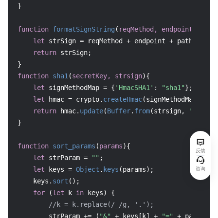
}

function
formatSignString
(
reqMethod, endpoint, path
let
 strSign = reqMethod + endpoint + path + 
"?"
return
 strSign;

function
sha1
(
secretKey, strsign
){

let
 signMethodMap = {
'HmacSHA1'
: 
"sha1"
};

let
 hmac = crypto.
createHmac
(signMethodMap[
'Hma
return
 hmac.
update
(
Buffer
.
from
(strsign, 
'utf8'
)
}

function
sort_params
(
params
){

反馈
let
 strParam = 
""
;

咨询
let
 keys = 
Object
.
keys
(params);

    keys.
sort
();

for
 (
let
 k 
in
 keys) {

//k = k.replace(/_/g, '.');
        strParam += (
"&"
 + keys[k] + 
"="
 + params[ke