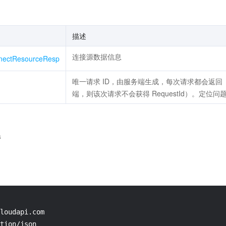
描述
连接源数据信息
nectResourceResp
唯一请求 ID，由服务端生成，每次请求都会返
端，则该次请求不会获得 RequestId）。定位问题
情
loudapi.com

tion/json
