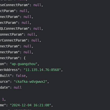
seConnectParam"
:
null
,
ctParam"
:
null
,
nectParam"
:
null
,
ectParam"
:
null
,
QLConnectParam"
:
null
,
onnectParam"
:
null
,
rConnectParam"
:
null
,
nectParam"
:
null
,
nectParam"
:
null
,
nectParam"
:
{
on"
:
"ap-guangzhou"
,
erAddress"
:
"11.135.14.76:8568"
,
Built"
:
false
,
urce"
:
"ckafka-wdvgwwx2"
,
date"
:
null
1
,
me"
:
"2024-12-04 16:21:08"
,