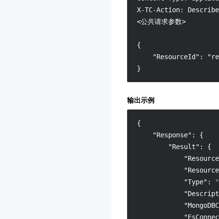
腾讯云区块链服务平台
X-TC-Action: Describe
TBaaS
<公共请求参数>

3.0
{

访问管理
3.0
    "ResourceId": "re
主机安全
3.0
}
标签
3.0
DDoS 防护
3.0
输出示例
Web 应用防火墙
3.0
{
密钥管理系统
3.0
"Response"
:
{
操作审计
3.0
"Result"
:
{
域名注册
3.0
"Resource
"Resource
SSL 证书
3.0
"Type"
:
"
数据万象
"Descript
短信
"MongoDBC
3.0
"EsConnec