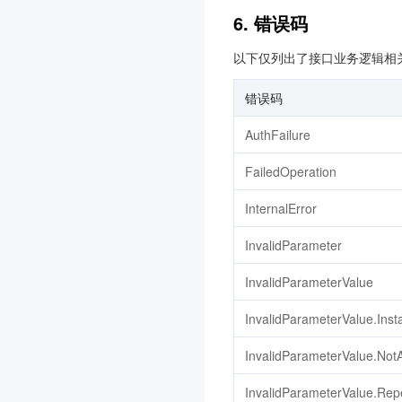
6. 错误码
微瓴同业开放平台
3.0
分布式身份
以下仅列出了接口业务逻辑相
3.0
视频审核
错误码
智能视图计算平台
3.0
AuthFailure
消息队列 MQTT 版
3.0
FailedOperation
数据安全治理中心
3.0
消息队列 RocketMQ 版
3.0
InternalError
iOA 零信任安全管理系统
InvalidParameter
3.0
腾讯云数据仓库 TCHouse-
InvalidParameterValue
D
InvalidParameterValue.Inst
3.0
配置审计
3.0
InvalidParameterValue.Not
高性能应用服务 HAI
3.0
InvalidParameterValue.Repe