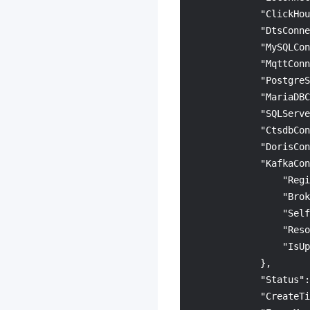
云点播
3.0
"ClickHou
云市场
3.0
"DtsConne
"MySQLCon
云加密机
3.0
"MqttConn
云安全中心
3.0
"PostgreS
云开发 CloudBase
3.0
"MariaDBC
"SQLServe
腾讯云数据仓库 TCHouse-
"CtsdbCon
P
"DorisCon
3.0
"KafkaCon
流计算 Oceanus
3.0
"Regi
Elasticsearch Service
3.0
"Brok
"Self
集团账号管理
3.0
"Reso
图像识别
3.0
"IsUp
文字识别
3.0
}
,
"Status"
:
人脸识别
3.0
"CreateTi
媒体处理
3.0