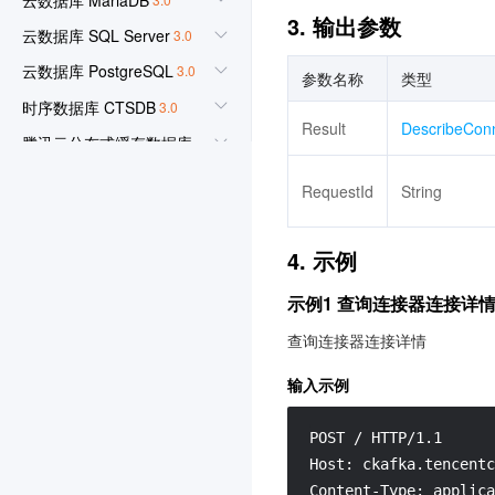
3. 输出参数
云数据库 SQL Server
3.0
云数据库 PostgreSQL
3.0
参数名称
类型
时序数据库 CTSDB
3.0
Result
DescribeCon
腾讯云分布式缓存数据库
（兼容 Redis）
RequestId
String
3.0
内容分发网络 CDN
3.0
4. 示例
云数据库 Memcached
3.0
云数据库 MongoDB
示例1 查询连接器连接详
3.0
TDSQL MySQL版
3.0
查询连接器连接详情
全球应用加速
3.0
输入示例
数据传输服务
3.0
POST / HTTP/1.1

腾讯云可观测平台
3.0
Host: ckafka.tencentc
云拨测
3.0
Content-Type: applica