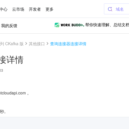
中心
云市场
开发者
更多
域名
我的反馈
帮你快速理解、总结文
 CKafka 版
其他接口
查询连接器连接详情
接详情
03
cloudapi.com 。
/秒。