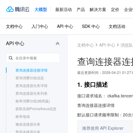
添加普罗米修斯监控
创建token
大模型
最新活动
产品
解决方案
定价
企业
删除连接器连接
删除连接器任务
文档中心
入门中心
API 中心
SDK 中心
文档活动
按量实例扩缩容
删除消费分组订阅的topic
API 中心
文档中心
API 中心
消息队列
修改路由触发时间
查询实例版本信息
查询连接器连
查看可用区列表
查询连接器连接详情
最近更新时间：
2026-04-21 01:27:
查询消费分组信息
1. 接口描述
查询连接器任务详情
查询连接器任务列表
接口请求域名： ckafka.tencent
枚举消费分组(精简版)
查询连接器连接详情
获取实例Prometheus信息
默认接口请求频率限制：20次
枚举地域
修改连接器任务
推荐使用 API Explorer
暂停连接器任务