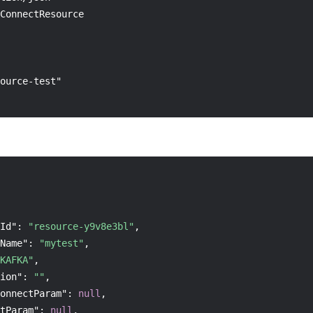
ConnectResource

ource-test"

Id"
:
"resource-y9v8e3bl"
,
Name"
:
"mytest"
,
KAFKA"
,
ion"
:
""
,
onnectParam"
:
null
,
tParam"
:
null
,