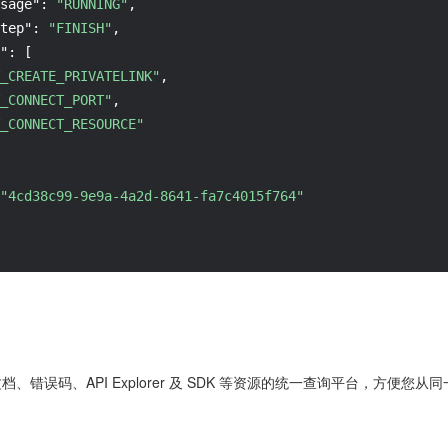
sage"
:
"RUNNING"
,
tep"
:
"FINISH"
,
"
:
[
_CREATE_PRIVATELINK"
,
_CONNECT_PORT"
,
_CONNECT_RESOURCE"
"4cd38c99-9e9a-4a2d-8641-fa7c4015f764"
 文档、错误码、API Explorer 及 SDK 等资源的统一查询平台，方