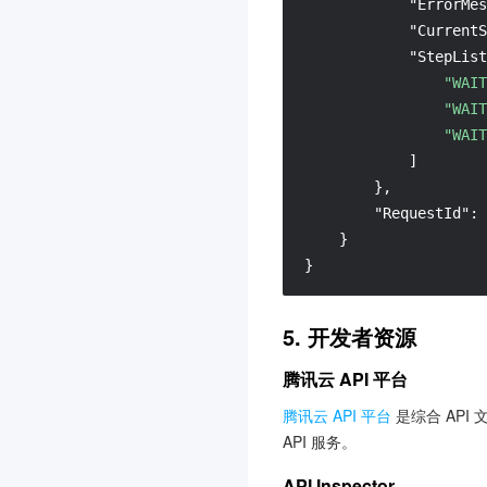
"ErrorMes
云直播
3.0
"CurrentS
"StepList
云联络中心
3.0
"WAIT
物联网通信
3.0
"WAIT
机器翻译
3.0
"WAIT
]
人脸融合
3.0
}
,
弹性 MapReduce
3.0
"RequestId"
:
游戏数据库 TcaplusDB
3.0
}
}
腾讯云 BI
3.0
游戏多媒体引擎
3.0
5. 开发者资源
实时音视频
3.0
腾讯云 API 平台
渠道合作伙伴
3.0
腾讯云大模型训推平台TI-
腾讯云 API 平台
是综合 API
ONE
API 服务。
3.0
API Inspector