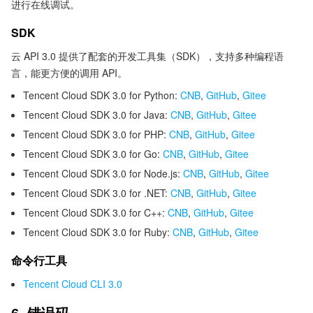
进行在线调试。
SDK
云 API 3.0 提供了配套的开发工具集（SDK），支持多种编程语
言，能更方便的调用 API。
Tencent Cloud SDK 3.0 for Python:
CNB
,
GitHub
,
Gitee
Tencent Cloud SDK 3.0 for Java:
CNB
,
GitHub
,
Gitee
Tencent Cloud SDK 3.0 for PHP:
CNB
,
GitHub
,
Gitee
Tencent Cloud SDK 3.0 for Go:
CNB
,
GitHub
,
Gitee
Tencent Cloud SDK 3.0 for Node.js:
CNB
,
GitHub
,
Gitee
Tencent Cloud SDK 3.0 for .NET:
CNB
,
GitHub
,
Gitee
Tencent Cloud SDK 3.0 for C++:
CNB
,
GitHub
,
Gitee
Tencent Cloud SDK 3.0 for Ruby:
CNB
,
GitHub
,
Gitee
命令行工具
Tencent Cloud CLI 3.0
6. 错误码