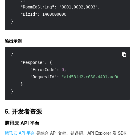
    "RoomIdString": "0001,0002,0003",

    "BizId": 1400000000

}
输出示例
{
"Response"
:
{
"ErrorCode"
:
0
,
"RequestId"
:
"af453fd2-c666-4401-ae96-03ec6
}
}
5. 开发者资源
腾讯云 API 平台
腾讯云 API 平台
是综合 API 文档、错误码、API Explorer 及 SDK