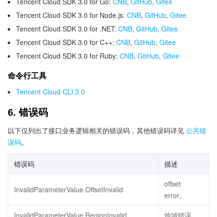
Tencent Cloud SDK 3.0 for Go:
CNB
,
GitHub
,
Gitee
Tencent Cloud SDK 3.0 for Node.js:
CNB
,
GitHub
,
Gitee
Tencent Cloud SDK 3.0 for .NET:
CNB
,
GitHub
,
Gitee
Tencent Cloud SDK 3.0 for C++:
CNB
,
GitHub
,
Gitee
Tencent Cloud SDK 3.0 for Ruby:
CNB
,
GitHub
,
Gitee
命令行工具
Tencent Cloud CLI 3.0
6. 错误码
以下仅列出了接口业务逻辑相关的错误码，其他错误码详见
公共错
误码
。
错误码
描述
offset
InvalidParameterValue.OffsetInvalid
error。
InvalidParameterValue.RegionInvalid
地域错误。