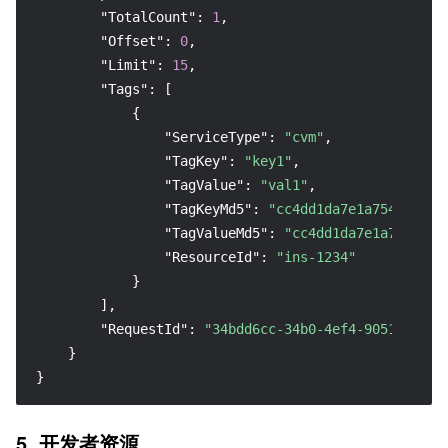
"TotalCount"
:
1
,
"Offset"
:
0
,
"Limit"
:
15
,
"Tags"
:
[
{
"ServiceType"
:
"cvm"
,
"TagKey"
:
"key1"
,
"TagValue"
:
"val1"
,
"TagKeyMd5"
:
"cc4dd1da7e1a754534215
"TagValueMd5"
:
"cc4dd1da7e1a7545342
"ResourceId"
:
"ins-1234"
}
]
,
"RequestId"
:
"34bdd6cc-34b0-4ef4-9051-be9a5
}
}
5. 开发者资源