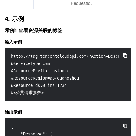
RequestId。
4. 示例
示例1 查看资源关联的标签
输入示例
https://tag.tencentcloudapi.com/?Action=DescribeReso
&ServiceType=cvm

&ResourcePrefix=instance

&ResourceRegion=ap-guangzhou

&ResourceIds.0=ins-1234

&<公共请求参数>
输出示例
{
"Response"
:
{