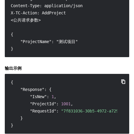
Content-Type: application/json

X-TC-Action: AddProject

<公共请求参数>

{

    "ProjectName": "测试项目"

}
输出示例
{
"Response"
:
{
"IsNew"
:
1
,
"ProjectId"
:
1001
,
"RequestId"
:
"7f831036-30b5-4972-a729-e6851
}
}