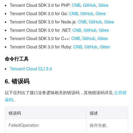
Tencent Cloud SDK 3.0 for PHP:
CNB
,
GitHub
,
Gitee
Tencent Cloud SDK 3.0 for Go:
CNB
,
GitHub
,
Gitee
Tencent Cloud SDK 3.0 for Node.js:
CNB
,
GitHub
,
Gitee
Tencent Cloud SDK 3.0 for .NET:
CNB
,
GitHub
,
Gitee
Tencent Cloud SDK 3.0 for C++:
CNB
,
GitHub
,
Gitee
Tencent Cloud SDK 3.0 for Ruby:
CNB
,
GitHub
,
Gitee
命令行工具
Tencent Cloud CLI 3.0
6. 错误码
以下仅列出了接口业务逻辑相关的错误码，其他错误码详见
公共错
误码
。
错误码
描述
FailedOperation
操作失败。