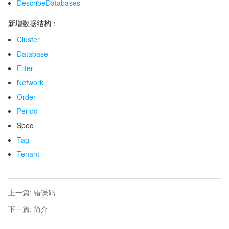
DescribeDatabases
新增数据结构：
Cluster
Database
Filter
Network
Order
Period
Spec
Tag
Tenant
上一篇
:
错误码
下一篇
:
简介