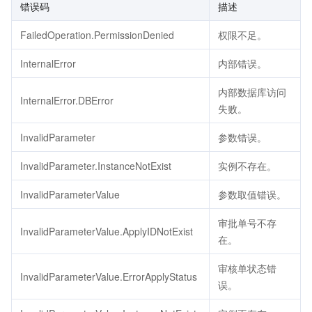
错误码
描述
FailedOperation.PermissionDenied
权限不足。
InternalError
内部错误。
内部数据库访问
InternalError.DBError
失败。
InvalidParameter
参数错误。
InvalidParameter.InstanceNotExist
实例不存在。
InvalidParameterValue
参数取值错误。
审批单号不存
InvalidParameterValue.ApplyIDNotExist
在。
审核单状态错
InvalidParameterValue.ErrorApplyStatus
误。