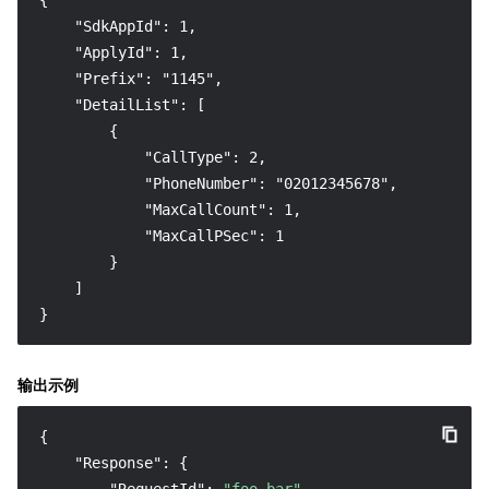
{

    "SdkAppId": 1,

    "ApplyId": 1,

    "Prefix": "1145",

    "DetailList": [

        {

            "CallType": 2,

            "PhoneNumber": "02012345678",

            "MaxCallCount": 1,

            "MaxCallPSec": 1

        }

    ]

}
输出示例
{
"Response"
:
{