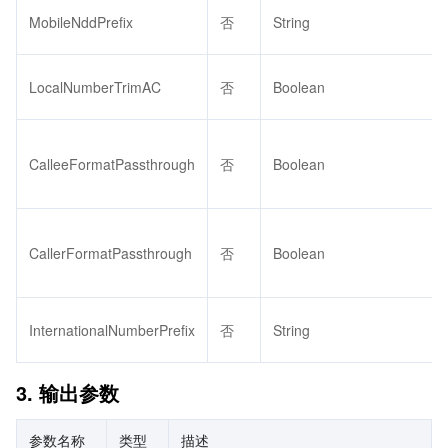
MobileNddPrefix
否
String
LocalNumberTrimAC
否
Boolean
CalleeFormatPassthrough
否
Boolean
CallerFormatPassthrough
否
Boolean
InternationalNumberPrefix
否
String
3. 输出参数
参数名称
类型
描述