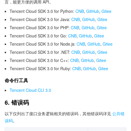
言，能更方便的调用 API。
Tencent Cloud SDK 3.0 for Python:
CNB
,
GitHub
,
Gitee
Tencent Cloud SDK 3.0 for Java:
CNB
,
GitHub
,
Gitee
Tencent Cloud SDK 3.0 for PHP:
CNB
,
GitHub
,
Gitee
Tencent Cloud SDK 3.0 for Go:
CNB
,
GitHub
,
Gitee
Tencent Cloud SDK 3.0 for Node.js:
CNB
,
GitHub
,
Gitee
Tencent Cloud SDK 3.0 for .NET:
CNB
,
GitHub
,
Gitee
Tencent Cloud SDK 3.0 for C++:
CNB
,
GitHub
,
Gitee
Tencent Cloud SDK 3.0 for Ruby:
CNB
,
GitHub
,
Gitee
命令行工具
Tencent Cloud CLI 3.0
6. 错误码
以下仅列出了接口业务逻辑相关的错误码，其他错误码详见
公共错
误码
。