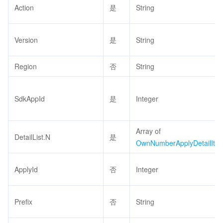
Action
是
String
Version
是
String
Region
否
String
SdkAppId
是
Integer
Array of
DetailList.N
是
OwnNumberApplyDetailIte
ApplyId
否
Integer
Prefix
否
String