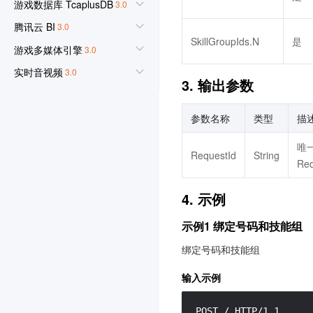
游戏数据库 TcaplusDB
3.0
腾讯云 BI
3.0
SkillGroupIds.N
是
游戏多媒体引擎
3.0
实时音视频
3.0
3. 输出参数
腾讯云大模型训推平台TI-
ONE
参数名称
类型
描
3.0
唯
渠道合作伙伴
3.0
RequestId
String
Re
数据安全审计
3.0
数据库备份服务
4. 示例
3.0
图片审核
示例1 绑定号码和技能组
iOA 零信任安全管理系统
绑定号码和技能组
3.0
输入示例
分布式身份
3.0
节省计划
3.0
POST / HTTP/1.1
