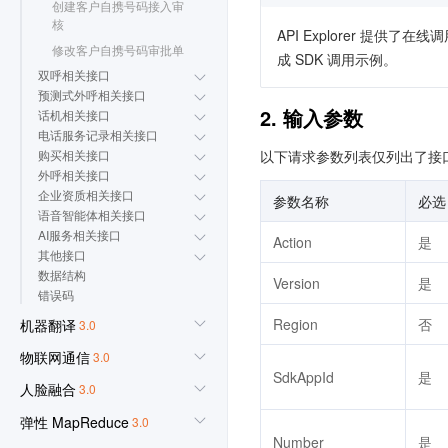
创建客户自携号码接入审
核
API Explorer 提
修改客户自携号码审批单
成 SDK 调用示例。
双呼相关接口
预测式外呼相关接口
2. 输入参数
话机相关接口
电话服务记录相关接口
以下请求参数列表仅列出了接
购买相关接口
外呼相关接口
企业资质相关接口
参数名称
必选
语音智能体相关接口
AI服务相关接口
Action
是
其他接口
数据结构
Version
是
错误码
Region
否
机器翻译
3.0
物联网通信
3.0
SdkAppId
是
人脸融合
3.0
弹性 MapReduce
3.0
Number
是