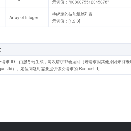
示例值："0086075512345678"
待绑定的技能组Id列表
Array of Integer
示例值：[1,2,3]
述
一请求 ID，由服务端生成，每次请求都会返回（若请求因其他原因未能
questId）。定位问题时需要提供该次请求的 RequestId。