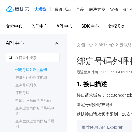
云直播
3.0
大模型
最新活动
产品
解决方案
定价
企业
云联络中心
3.0
更新历史
简介
文档中心
入门中心
API 中心
SDK 中心
文档活动
API 概览
调用方式
API 中心
座席相关接口
文档中心
API 中心
云联络
技能组相关接口
号码相关接口
绑定号码外呼
绑定号码呼入回调接口
绑定号码外呼技能组
最近更新时间：
2025-11-24 01:17:
解绑号码外呼技能组
1. 接口描述
查询号码列表
停用号码
接口请求域名： ccc.tencentclo
申请运营商白名单号码
绑定号码外呼技能组
查询运营商白名单号码申
请
默认接口请求频率限制：20次
查询生效运营商白名单规
则
推荐使用 API Explorer