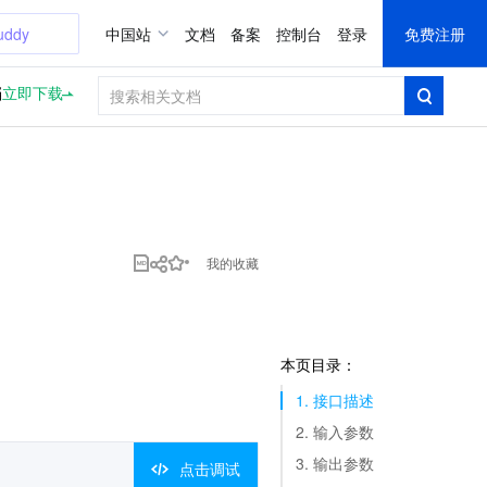
uddy
中国站
文档
备案
控制台
登录
免费注册
档
立即下载
我的收藏
本页目录：
1. 接口描述
2. 输入参数
3. 输出参数
点击调试