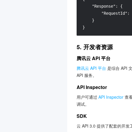
文档服务
"Response"
:
{
腾讯微卡
"RequestId"
:
微瓴同业开放平台
3.0
}
}
消息队列 RocketMQ 版
3.0
视频审核
5. 开发者资源
数据安全治理中心
3.0
腾讯云 API 平台
文本审核
智能视图计算平台
3.0
腾讯云 API 平台
是综合 API
API 服务。
商场客留大数据
3.0
API Inspector
腾讯云健康看板
3.0
网关负载均衡
3.0
用户可通过
API Inspector
查看
调试。
音视频终端 SDK(腾讯云视
立方)
SDK
3.0
云 API 3.0 提供了配套的
联网图像搜索
3.0