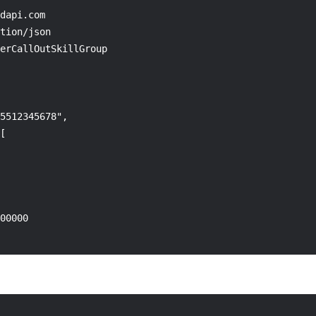
dapi.com

tion/json

erCallOutSkillGroup

5512345678",

[

00000
