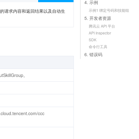
4. 示例
示例1 绑定号码和技能组
次调用的请求内容和返回结果以及自动生
5. 开发者资源
腾讯云 API 平台
API Inspector
SDK
命令行工具
6. 错误码
SkillGroup。
oud.tencent.com/ccc