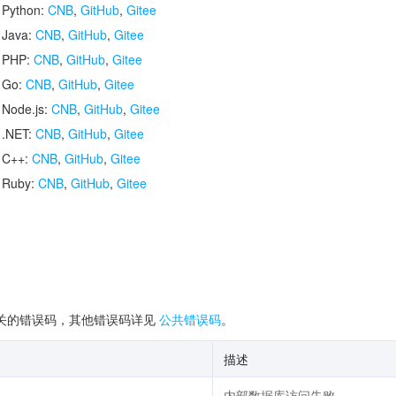
 Python:
CNB
,
GitHub
,
Gitee
 Java:
CNB
,
GitHub
,
Gitee
r PHP:
CNB
,
GitHub
,
Gitee
r Go:
CNB
,
GitHub
,
Gitee
 Node.js:
CNB
,
GitHub
,
Gitee
 .NET:
CNB
,
GitHub
,
Gitee
r C++:
CNB
,
GitHub
,
Gitee
r Ruby:
CNB
,
GitHub
,
Gitee
关的错误码，其他错误码详见
公共错误码
。
描述
内部数据库访问失败。