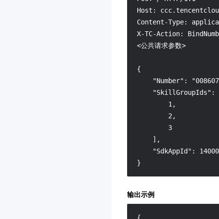
腾讯云智能体开发平台
3.0
Host: ccc.tencentclou
Content-Type: applica
云应用
3.0
X-TC-Action: BindNumb
向量数据库
3.0
<公共请求参数>

专属可用区
3.0
{

控制中心
3.0
    "Number": "008607
消息队列 CMQ 版
    "SkillGroupIds": 
腾讯云 CA
3.0
        1,

        2,

腾讯云数据仓库 TCHouse-
        3

D
    ],

3.0
    "SdkAppId": 14000
图片处理
}
配置审计
3.0
智能导诊
3.0
输出示例
高性能应用服务 HAI
3.0
{