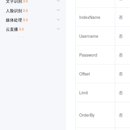
文字识别
3.0
人脸识别
3.0
IndexName
否
媒体处理
3.0
云直播
3.0
Username
否
云联络中心
3.0
机器翻译
3.0
Password
否
物联网通信
3.0
人脸融合
3.0
Offset
否
弹性 MapReduce
3.0
游戏数据库 TcaplusDB
3.0
Limit
否
腾讯云 BI
3.0
游戏多媒体引擎
3.0
实时音视频
3.0
OrderBy
否
腾讯云大模型训推平台TI-
ONE