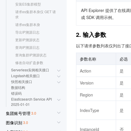
安装ES集群模型
API Explorer 提
请求es集群本身仅 GET 请
成 SDK 调用示例。
求
请求es集群本身
导出IP溯源日志
2. 输入参数
更新IP溯源状态
以下请求参数列表仅列出了接
查询IP溯源日志
查询集群IP溯源状态
参数名称
必选
修改自动扩盘参数
Serverless实例相关接口
Action
是
Logstash相关接口
快照相关接口
Version
是
数据结构
错误码
Region
是
Elasticsearch Service API
2025-01-01
IndexType
是
集团账号管理
3.0
图像识别
3.0
InstanceId
否