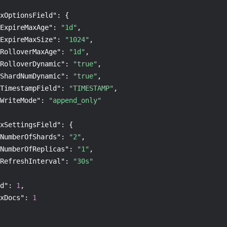
xOptionsField"
:
{
ExpireMaxAge"
:
"1d"
,
ExpireMaxSize"
:
"1024"
,
RolloverMaxAge"
:
"1d"
,
RolloverDynamic"
:
"true"
,
ShardNumDynamic"
:
"true"
,
TimestampField"
:
"TIMESTAMP"
,
WriteMode"
:
"append_only"
xSettingsField"
:
{
NumberOfShards"
:
"2"
,
NumberOfReplicas"
:
"1"
,
RefreshInterval"
:
"30s"
d"
:
1
,
xDocs"
:
1