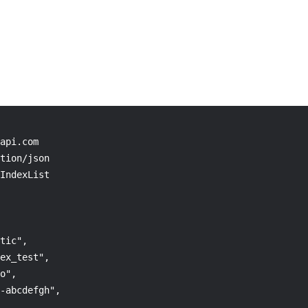
api.com

tion/json

IndexList

tic",

ex_test",

o",

-abcdefgh",
