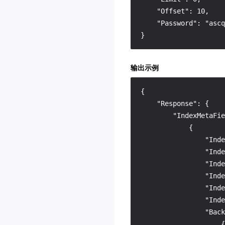
数据安全治理中心
3.0
    "Offset": 10,

文本审核
    "Password": "ascq
智能视图计算平台
3.0
}
商场客留大数据
3.0
输出示例
腾讯云健康看板
3.0
网关负载均衡
3.0
{
音视频终端 SDK(腾讯云视
"Response"
:
{
立方)
"IndexMetaFie
3.0
{
联网图像搜索
3.0
"Inde
"Inde
腾讯云数据库 AI 服务
3.0
"Inde
TDSQL Boundless
3.0
"Inde
全球加速2.0
"Inde
3.0
"Inde
AI Agent 安全网关
3.0
"Back
大模型服务平台 TokenHub
{