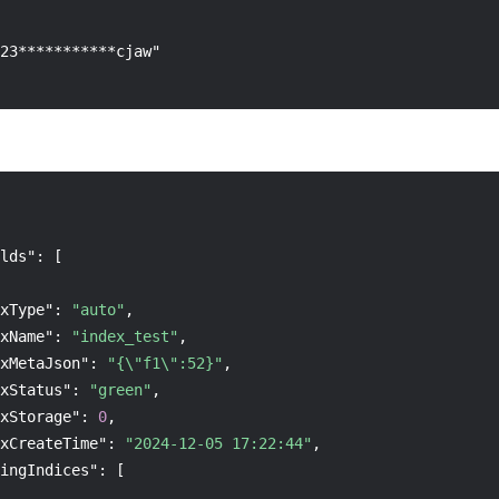
23***********cjaw"

lds"
:
[
xType"
:
"auto"
,
xName"
:
"index_test"
,
xMetaJson"
:
"{\"f1\":52}"
,
xStatus"
:
"green"
,
xStorage"
:
0
,
xCreateTime"
:
"2024-12-05 17:22:44"
,
ingIndices"
:
[