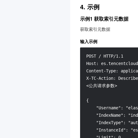
4. 示例
图片处理
腾讯云 CA
3.0
示例1 获取索引元数据
腾讯云数据仓库 TCHouse-
获取索引元数据
D
3.0
输入示例
文档服务
POST / HTTP/1.1

配置审计
3.0
Host: es.tencentcloud
智能导诊
3.0
Content-Type: applica
X-TC-Action: Describe
高性能应用服务 HAI
3.0
<公共请求参数>

消息队列 CMQ 版
音频审核
{

    "Username": "elas
微瓴同业开放平台
3.0
    "IndexName": "ind
消息队列 RocketMQ 版
3.0
    "IndexType": "aut
视频审核
    "InstanceId": "es
    "Limit": 0,
