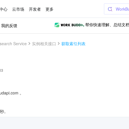
中心
云市场
开发者
更多
WorkB
我的反馈
帮你快速理解、总结文
csearch Service
实例相关接口
获取索引列表
03
dapi.com 。
/秒。