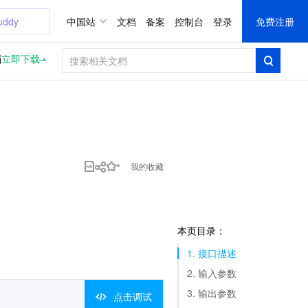
uddy
中国站
文档
备案
控制台
登录
免费注册
档
立即下载
我的收藏
本页目录：
1. 接口描述
2. 输入参数
3. 输出参数
点击调试