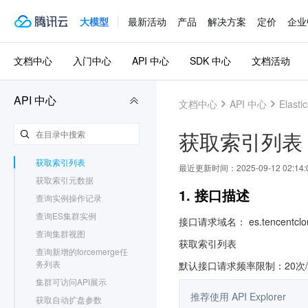
更新ES集群实例
大模型
最新活动
产品
解决方案
定价
企业
更新ES集群实例的公网开
关
文档中心
入门中心
API 中心
SDK 中心
文档活动
更新实例Jdk配置
变更插件列表
更新接收客户端请求的节
API 中心
文档中心
API 中心
Elasti
点类型
升级ES集群版本
获取索引列表
升级ES商业特性
获取索引列表
最近更新时间：
2025-09-12 02:14:
获取索引元数据
1. 接口描述
查询实例操作记录
查询ES集群实例
接口请求域名： es.tencentclou
查询集群视图
获取索引列表
查询新增的forcemerge任
务列表
默认接口请求频率限制：20次
集群可访问API展示
推荐使用 API Explorer
获取自动扩盘参数