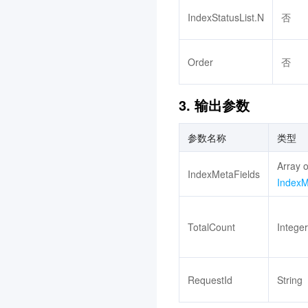
3.0
IndexStatusList.N
否
渠道合作伙伴
3.0
数据安全审计
3.0
Order
否
数据库备份服务
3.0
3. 输出参数
内容识别
iOA 零信任安全管理系统
参数名称
类型
3.0
分布式身份
3.0
Array o
IndexMetaFields
IndexM
节省计划
3.0
腾讯云智能体开发平台
3.0
TotalCount
Integer
云应用
3.0
向量数据库
3.0
专属可用区
3.0
RequestId
String
控制中心
3.0