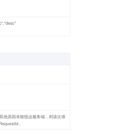
"desc"
因其他原因未能抵达服务端，则该次请
questId。