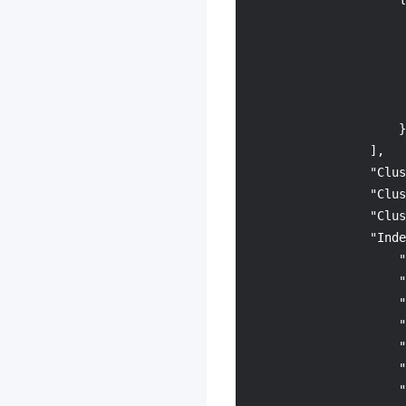
3.0
腾讯混元生视频
3.0
腾讯混元生图
3.0
腾讯混元生3D
3.0
}
事件中心
3.0
]
,
腾讯云数据分析智能体
3.0
"Clus
云原生智能网关
3.0
"Clus
"Clus
防火墙管理
3.0
"Inde
语音合成
3.0
"
应用型负载均衡
3.0
"
"
联网搜索API
3.0
"
AI 临床助手
3.0
"
智能顾问
3.0
"
"
语音识别
3.0