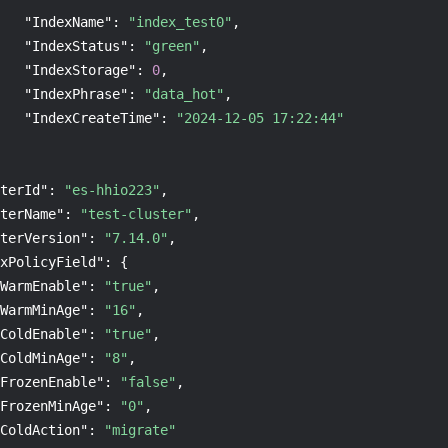
"IndexName"
:
"index_test0"
,
"IndexStatus"
:
"green"
,
"IndexStorage"
:
0
,
"IndexPhrase"
:
"data_hot"
,
"IndexCreateTime"
:
"2024-12-05 17:22:44"
terId"
:
"es-hhio223"
,
terName"
:
"test-cluster"
,
terVersion"
:
"7.14.0"
,
xPolicyField"
:
{
WarmEnable"
:
"true"
,
WarmMinAge"
:
"16"
,
ColdEnable"
:
"true"
,
ColdMinAge"
:
"8"
,
FrozenEnable"
:
"false"
,
FrozenMinAge"
:
"0"
,
ColdAction"
:
"migrate"