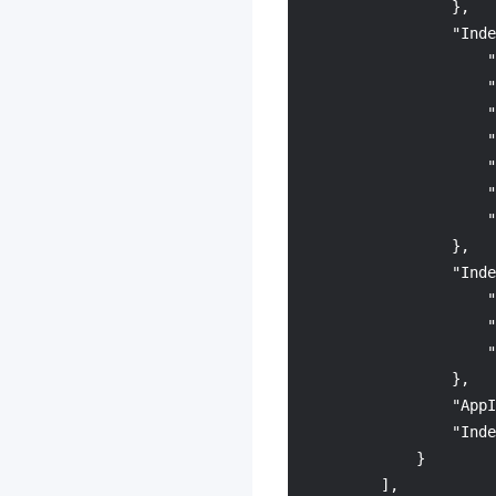
}
,
智能全局流量管理
3.0
"Inde
暴露面管理服务
3.0
"
"
多媒体处理
"
云托付物理服务器
3.0
"
腾讯云微搭低代码
3.0
"
"
图片审核
"
消息队列 RabbitMQ 版
3.0
}
,
消息队列 Pulsar 版
3.0
"Inde
"
多模态智能数据湖 TCLake
"
3.0
"
知识引擎原子能力
3.0
}
,
商业流程服务
3.0
"AppI
"Inde
消息队列 MQTT 版
3.0
}
Agent Runtime
3.0
]
,