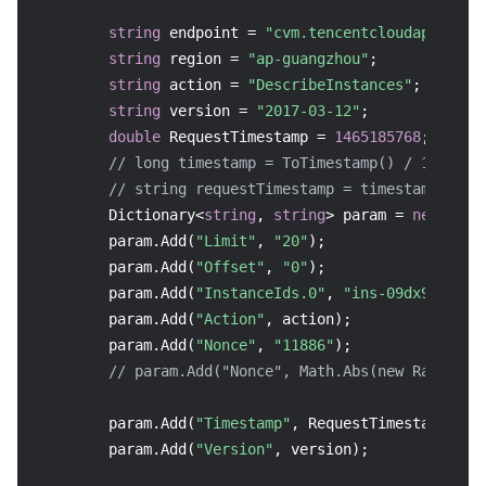
string
 endpoint = 
"cvm.tencentcloudapi.com"
;
string
 region = 
"ap-guangzhou"
;

string
 action = 
"DescribeInstances"
;

string
 version = 
"2017-03-12"
;

double
 RequestTimestamp = 
1465185768
;  
// 
// long timestamp = ToTimestamp() / 1000;
// string requestTimestamp = timestamp.ToSt
        Dictionary<
string
, 
string
> param = 
new
 Dict
        param.Add(
"Limit"
, 
"20"
);

        param.Add(
"Offset"
, 
"0"
);

        param.Add(
"InstanceIds.0"
, 
"ins-09dx96dg"
);

        param.Add(
"Action"
, action);

        param.Add(
"Nonce"
, 
"11886"
);

// param.Add("Nonce", Math.Abs(new Random()
        param.Add(
"Timestamp"
, RequestTimestamp.ToSt
        param.Add(
"Version"
, version);
