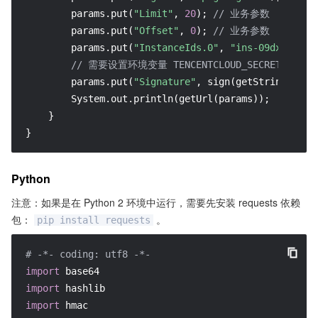
        params.put(
"Limit"
, 
20
); 
// 业务参数
        params.put(
"Offset"
, 
0
); 
// 业务参数
        params.put(
"InstanceIds.0"
, 
"ins-09dx96dg"
)
// 需要设置环境变量 TENCENTCLOUD_SECRET_KEY，值为
        params.put(
"Signature"
, sign(getStringToSig
        System.out.println(getUrl(params));

    }

}
Python
注意：如果是在 Python 2 环境中运行，需要先安装 requests 依赖
包：
。
pip install requests
# -*- coding: utf8 -*-
import
import
import