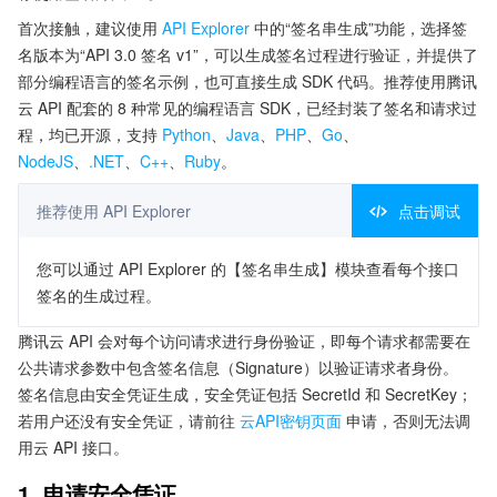
首次接触，建议使用
API Explorer
中的“签名串生成”功能，选择签
名版本为“API 3.0 签名 v1”，可以生成签名过程进行验证，并提供了
部分编程语言的签名示例，也可直接生成 SDK 代码。推荐使用腾讯
云 API 配套的 8 种常见的编程语言 SDK，已经封装了签名和请求过
程，均已开源，支持
Python
、
Java
、
PHP
、
Go
、
NodeJS
、
.NET
、
C++
、
Ruby
。
推荐使用 API Explorer
点击调试
您可以通过 API Explorer 的【签名串生成】模块查看每个接口
签名的生成过程。
腾讯云 API 会对每个访问请求进行身份验证，即每个请求都需要在
公共请求参数中包含签名信息（Signature）以验证请求者身份。
签名信息由安全凭证生成，安全凭证包括 SecretId 和 SecretKey；
若用户还没有安全凭证，请前往
云API密钥页面
申请，否则无法调
用云 API 接口。
1. 申请安全凭证