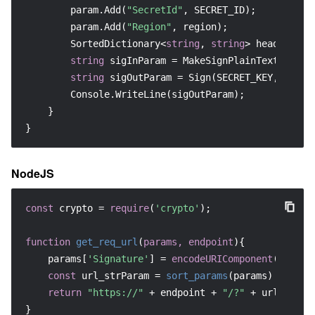
        param.Add(
"SecretId"
, SECRET_ID);

        param.Add(
"Region"
, region);

        SortedDictionary<
string
, 
string
> headers = 
string
 sigInParam = MakeSignPlainText(heade
string
 sigOutParam = Sign(SECRET_KEY, sigInP
        Console.WriteLine(sigOutParam);

    }

}
NodeJS
const
 crypto = 
require
(
'crypto'
);

function
get_req_url
(
params, endpoint
){

    params[
'Signature'
] = 
encodeURIComponent
(params
const
 url_strParam = 
sort_params
(params)

return
"https://"
 + endpoint + 
"/?"
 + url_strPa
}
