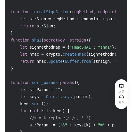
function
formatSignString
(
reqMethod, endpoint, path
let
 strSign = reqMethod + endpoint + path + 
"?"
return
 strSign;

function
sha1
(
secretKey, strsign
){

let
 signMethodMap = {
'HmacSHA1'
: 
"sha1"
};

let
 hmac = crypto.
createHmac
(signMethodMap[
'Hma
return
 hmac.
update
(
Buffer
.
from
(strsign, 
'utf8'
)
}

function
sort_params
(
params
){

let
 strParam = 
""
;

反馈
let
 keys = 
Object
.
keys
(params);

咨询
    keys.
sort
();

for
 (
let
 k 
in
 keys) {

//k = k.replace(/_/g, '.');
        strParam += (
"&"
 + keys[k] + 
"="
 + params[ke