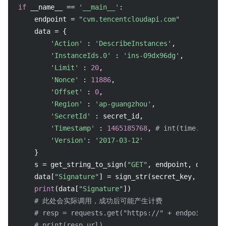
if
 __name__ == 
'__main__'
:

    endpoint = 
"cvm.tencentcloudapi.com"
    data = {

'Action'
 : 
'DescribeInstances'
,

'InstanceIds.0'
 : 
'ins-09dx96dg'
,

'Limit'
 : 
20
,

'Nonce'
 : 
11886
,

'Offset'
 : 
0
,

'Region'
 : 
'ap-guangzhou'
,

'SecretId'
 : secret_id,

'Timestamp'
 : 
1465185768
, 
# int(time.time()
'Version'
: 
'2017-03-12'
    }

    s = get_string_to_sign(
"GET"
, endpoint, data)

    data[
"Signature"
] = sign_str(secret_key, s, hash
print
(data[
"Signature"
])

# 此处会实际调用，成功后可能产生计费
# resp = requests.get("https://" + endpoint, pa
# print(resp.url)