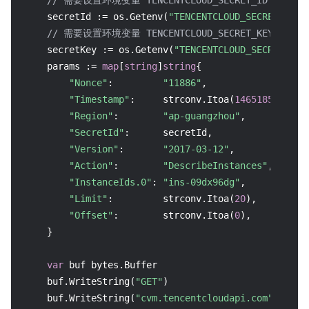
// 需要设置环境变量 TENCENTCLOUD_SECRET_ID，值为示例的 
    secretId := os.Getenv(
"TENCENTCLOUD_SECRET_ID"
)

// 需要设置环境变量 TENCENTCLOUD_SECRET_KEY，值为示例的
    secretKey := os.Getenv(
"TENCENTCLOUD_SECRET_KEY
    params := 
map
[
string
]
string
{

"Nonce"
:         
"11886"
,

"Timestamp"
:     strconv.Itoa(
1465185768
),

"Region"
:        
"ap-guangzhou"
,

"SecretId"
:      secretId,

"Version"
:       
"2017-03-12"
,

"Action"
:        
"DescribeInstances"
,

"InstanceIds.0"
: 
"ins-09dx96dg"
,

"Limit"
:         strconv.Itoa(
20
),

"Offset"
:        strconv.Itoa(
0
),

    }

var
 buf bytes.Buffer

    buf.WriteString(
"GET"
)

    buf.WriteString(
"cvm.tencentcloudapi.com"
)
