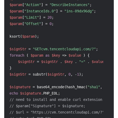
$param
[
"Action"
] = 
"DescribeInstances"
$param
[
"InstanceIds.0"
] = 
"ins-09dx96dg"
$param
[
"Limit"
] = 
20
$param
[
"Offset"
] = 
0
;

ksort(
$param
);

$signStr
 = 
"GETcvm.tencentcloudapi.com/?"
foreach
 ( 
$param
as
$key
 => 
$value
 ) {

$signStr
 = 
$signStr
 . 
$key
 . 
"="
 . 
$value
 . 
"&"
;
$signStr
 = substr(
$signStr
, 
0
, -
1
);

$signature
 = base64_encode(hash_hmac(
"sha1"
, 
$signS
echo
$signature
// need to install and enable curl extension in php
// $param["Signature"] = $signature;
// $url = "https://cvm.tencentcloudapi.com/?".http_