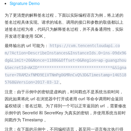
Signature Demo
为了更清楚的解释签名过程，下面以实际编程语言为例，将上述的
签名过程具体实现。请求的域名、调用的接口和参数的取值都以上
述签名过程为准，代码只为解释签名过程，并不具备通用性，实际
开发请尽量使用 SDK 。
最终输出的 url 可能为：
https://cvm.tencentcloudapi.co
m/?Action=DescribeInstances&InstanceIds.0=ins-09dx96
dg&Limit=20&Nonce=11886&Offset=0&Region=ap-guangzhou
&SecretId=AKID********************************&Signa
ture=7RAM2xfNMO9EiVTNmPg06MRnCvQ%3D&Timestamp=146518
。
5768&Version=2017-03-12
注意：由于示例中的密钥是虚构的，时间戳也不是系统当前时间，
因此如果将此 url 在浏览器中打开或者用 curl 等命令调用时会返回
鉴权错误：签名过期。为了得到一个可以正常返回的 url ，需要修改
示例中的 SecretId 和 SecretKey 为真实的密钥，并使用系统当前时
间戳作为 Timestamp 。
注意：在下面的示例中，不同编程语言，甚至同一语言每次执行得