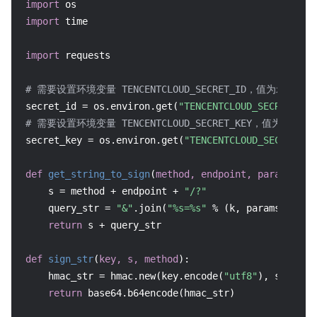
import
import
 time

import
 requests

# 需要设置环境变量 TENCENTCLOUD_SECRET_ID，值为示例的 AKID*
secret_id = os.environ.get(
"TENCENTCLOUD_SECRET_ID"
# 需要设置环境变量 TENCENTCLOUD_SECRET_KEY，值为示例的 ****
secret_key = os.environ.get(
"TENCENTCLOUD_SECRET_KE
def
get_string_to_sign
(
method, endpoint, params
):

    s = method + endpoint + 
"/?"
    query_str = 
"&"
.join(
"%s=%s"
 % (k, params[k]) 
f
return
 s + query_str

def
sign_str
(
key, s, method
):

    hmac_str = hmac.new(key.encode(
"utf8"
), s.encod
return
 base64.b64encode(hmac_str)
