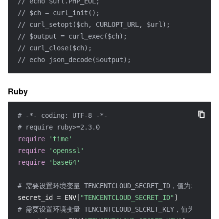
// echo $url.PHP_EOL;
// $ch = curl_init();
// curl_setopt($ch, CURLOPT_URL, $url);
// $output = curl_exec($ch);
// curl_close($ch);
// echo json_decode($output);
Ruby
# -*- coding: UTF-8 -*-
# require ruby>=2.3.0
require
'time'
require
'openssl'
require
'base64'
# 需要设置环境变量 TENCENTCLOUD_SECRET_ID，值为示例的 AKID*
secret_id = ENV[
"TENCENTCLOUD_SECRET_ID"
# 需要设置环境变量 TENCENTCLOUD_SECRET_KEY，值为示例的 ****