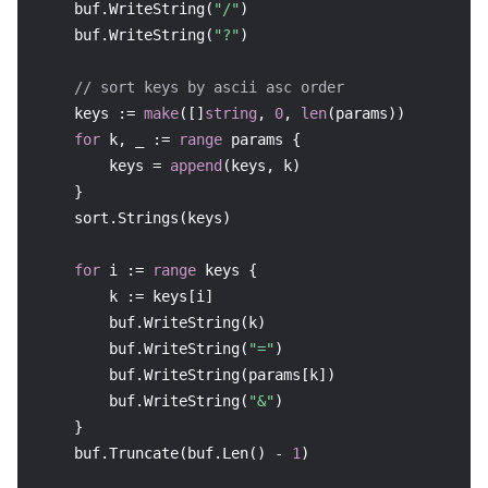
    buf.WriteString(
"/"
)

    buf.WriteString(
"?"
)

// sort keys by ascii asc order
    keys := 
make
([]
string
, 
0
, 
len
(params))

for
 k, _ := 
range
 params {

        keys = 
append
(keys, k)

    }

    sort.Strings(keys)

for
 i := 
range
 keys {

        k := keys[i]

        buf.WriteString(k)

        buf.WriteString(
"="
)

        buf.WriteString(params[k])

        buf.WriteString(
"&"
)

    }

    buf.Truncate(buf.Len() - 
1
)
