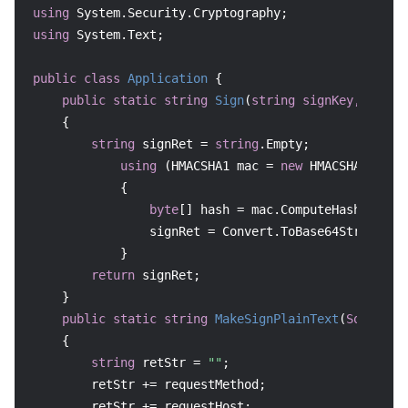
using
using
 System.Text;

public
class
Application
 {

public
static
string
Sign
(
string
 signKey, 
strin
    {

string
 signRet = 
string
.Empty;

using
 (HMACSHA1 mac = 
new
 HMACSHA1(Enco
            {

byte
[] hash = mac.ComputeHash(Encodi
                signRet = Convert.ToBase64String(has
            }

return
 signRet;

    }

public
static
string
MakeSignPlainText
(
SortedDi
    {

string
 retStr = 
""
;

        retStr += requestMethod;

        retStr += requestHost;
