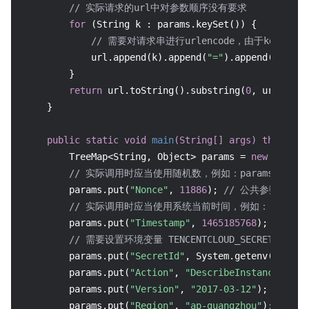
// 实际请求的url中对参数顺序没有要求
for
 (String k : params.keySet()) {

// 需要对请求串进行urlencode，由于key都是英
            url.append(k).append(
"="
).append(URLEnc
        }

return
 url.toString().substring(
0
, url.leng
    }

public
static
void
main
(String[] args)
throws
 E
        TreeMap<String, Object> params = 
new
TreeMa
// 实际调用时应当使用随机数，例如：params.put("Nonce",
        params.put(
"Nonce"
, 
11886
); 
// 公共参数
// 实际调用时应当使用系统当前时间，例如：   params.put("
        params.put(
"Timestamp"
, 
1465185768
); 
// 公
// 需要设置环境变量 TENCENTCLOUD_SECRET_ID，值为示
        params.put(
"SecretId"
, System.getenv(
"TENCE
        params.put(
"Action"
, 
"DescribeInstances"
); 
        params.put(
"Version"
, 
"2017-03-12"
); 
// 公
        params.put(
"Region"
, 
"ap-guangzhou"
); 
// 