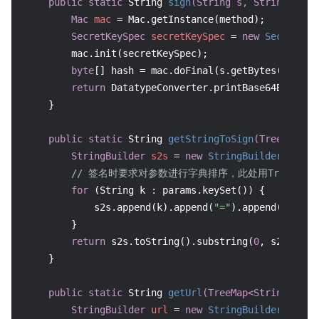
public
static
 String 
sign
(String s, String key,
Mac
mac
=
 Mac.getInstance(method);

SecretKeySpec
secretKeySpec
=
new
SecretKey
        mac.init(secretKeySpec);

byte
[] hash = mac.doFinal(s.getBytes(CHARSET
return
 DatatypeConverter.printBase64Binary(h
    }

public
static
 String 
getStringToSign
(TreeMap<St
StringBuilder
s2s
=
new
StringBuilder
(
"GETc
// 签名时要求对参数进行字典排序，此处用TreeMap
for
 (String k : params.keySet()) {

            s2s.append(k).append(
"="
).append(params
        }

return
 s2s.toString().substring(
0
, s2s.leng
    }

public
static
 String 
getUrl
(TreeMap<String, Obj
StringBuilder
url
=
new
StringBuilder
(
"http