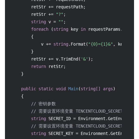
        retStr += requestPath;

        retStr += 
"?"
;

string
 v = 
""
;

foreach
 (
string
 key 
in
 requestParams.Keys)

        {

            v += 
string
.Format(
"{0}={1}&"
, key, req
        }

        retStr += v.TrimEnd(
'&'
);

return
 retStr;

    }

public
static
void
Main
(
string
[] args
)
    {

// 密钥参数
// 需要设置环境变量 TENCENTCLOUD_SECRET_ID，值为示
string
 SECRET_ID = Environment.GetEnvironme
// 需要设置环境变量 TENCENTCLOUD_SECRET_KEY，值为
string
 SECRET_KEY = Environment.GetEnvironm