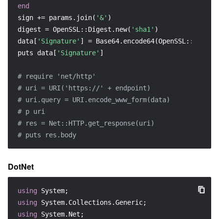
end
sign += params.join(
'&'
)

digest = OpenSSL::Digest.new(
'sha1'
)

data[
'Signature'
] = Base64.encode64(OpenSSL::HMAC.di
puts data[
'Signature'
]

# require 'net/http'
# uri = URI('https://' + endpoint)
# uri.query = URI.encode_www_form(data)
# p uri
# res = Net::HTTP.get_response(uri)
# puts res.body
DotNet
using
using
using