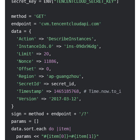
secret_key = ENV[
"TENCENTCLOUD_SECRET_KEY"
]

method = 
'GET'
endpoint = 
'cvm.tencentcloudapi.com'
data = {

'Action'
 => 
'DescribeInstances'
,

'InstanceIds.0'
 => 
'ins-09dx96dg'
,

'Limit'
 => 
20
,

'Nonce'
 => 
11886
,

'Offset'
 => 
0
,

'Region'
 => 
'ap-guangzhou'
,

'SecretId'
 => secret_id,

'Timestamp'
 => 
1465185768
, 
# Time.now.to_i
'Version'
 => 
'2017-03-12'
,

}

sign = method + endpoint + 
'/?'
params = []

data.sort.each 
do
|item|
  params << 
"
#{item[
0
]}
=
#{item[
1
]}
"