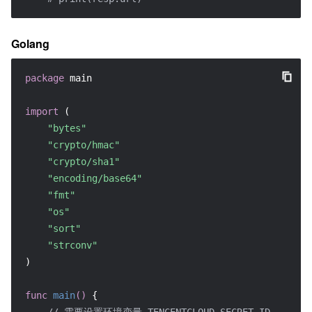
Golang
package
 main

import
 (

"bytes"
"crypto/hmac"
"crypto/sha1"
"encoding/base64"
"fmt"
"os"
"sort"
"strconv"
)

func
main
()
 {
