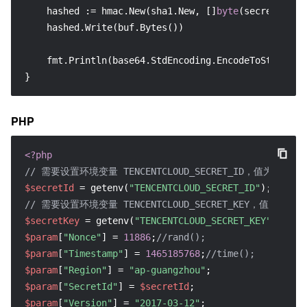
    hashed := hmac.New(sha1.New, []
byte
(secretKey))

    hashed.Write(buf.Bytes())

    fmt.Println(base64.StdEncoding.EncodeToString(h
}
PHP
<?php
// 需要设置环境变量 TENCENTCLOUD_SECRET_ID，值为示例的 AKID
$secretId
 = getenv(
"TENCENTCLOUD_SECRET_ID"
// 需要设置环境变量 TENCENTCLOUD_SECRET_KEY，值为示例的 ***
$secretKey
 = getenv(
"TENCENTCLOUD_SECRET_KEY"
$param
[
"Nonce"
] = 
11886
;
//rand();
$param
[
"Timestamp"
] = 
1465185768
;
//time();
$param
[
"Region"
] = 
"ap-guangzhou"
$param
[
"SecretId"
] = 
$secretId
$param
[
"Version"
] = 
"2017-03-12"