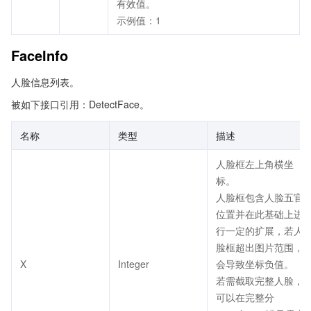
有效值。
示例值：1
FaceInfo
人脸信息列表。
被如下接口引用：DetectFace。
名称
类型
描述
人脸框左上角横坐
标。
人脸框包含人脸五官
位置并在此基础上进
行一定的扩展，若人
脸框超出图片范围，
X
Integer
会导致坐标负值。
若需截取完整人脸，
可以在完整分