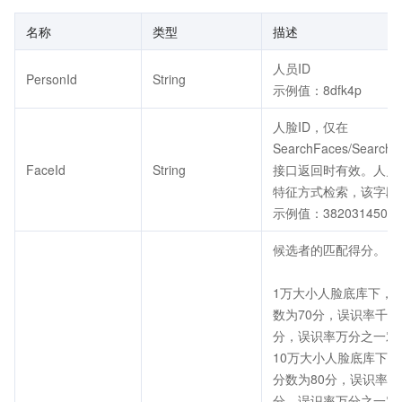
名称
类型
描述
人员ID
PersonId
String
示例值：8dfk4p
人脸ID，仅在
SearchFaces/SearchF
FaceId
String
接口返回时有效。人员
特征方式检索，该字段
示例值：38203145010
候选者的匹配得分。
1万大小人脸底库下，
数为70分，误识率千分
分，误识率万分之一对
10万大小人脸底库下
分数为80分，误识率千
分，误识率万分之一对应