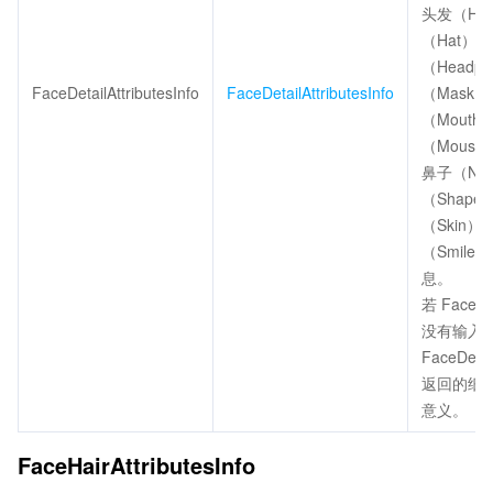
头发（Ha
（Hat）
（Headp
FaceDetailAttributesInfo
FaceDetailAttributesInfo
（Mask
（Mout
（Mousta
鼻子（No
（Shap
（Skin）
（Smil
息。
若 FaceAtt
没有输入
FaceDetaiA
返回的细
意义。
FaceHairAttributesInfo