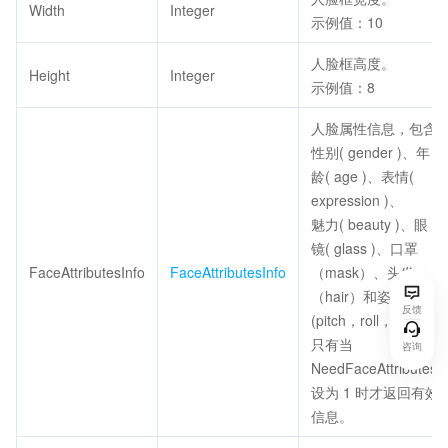
Width
Integer
示例值：10
人脸框高度。
Height
Integer
示例值：8
人脸属性信息，包含
性别( gender )、年
龄( age )、表情(
expression )、
魅力( beauty )、眼
镜( glass )、口罩
FaceAttributesInfo
FaceAttributesInfo
（mask）、头发
（hair）和姿态
反馈
(pitch，roll，yaw )。
只有当
咨询
NeedFaceAttributes
设为 1 时才返回有效
信息。