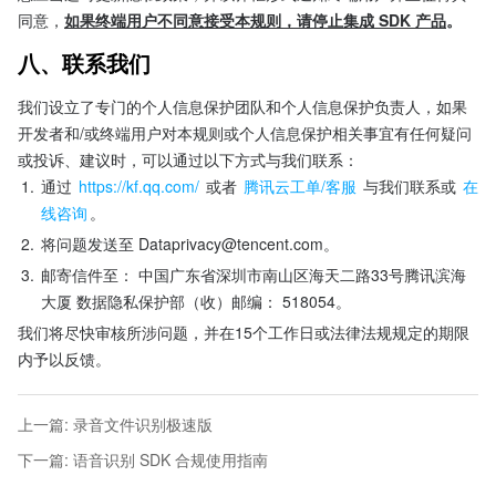
同意，
如果终端用户不同意接受本规则，请停止集成 SDK 产品
。
八、联系我们
我们设立了专门的个人信息保护团队和个人信息保护负责人，如果
开发者和/或终端用户对本规则或个人信息保护相关事宜有任何疑问
或投诉、建议时，可以通过以下方式与我们联系： 
1.
通过 
https://kf.qq.com/
 或者
 腾讯云工单/客服
 与我们联系或 
在
线咨询
。
2.
将问题发送至 
Dataprivacy@tencent.com
。
3.
邮寄信件至： 中国广东省深圳市南山区海天二路33号腾讯滨海
大厦 数据隐私保护部（收）邮编： 518054。
我们将尽快审核所涉问题，并在15个工作日或法律法规规定的期限
内予以反馈。
上一篇
:
录音文件识别极速版
下一篇
:
语音识别 SDK 合规使用指南