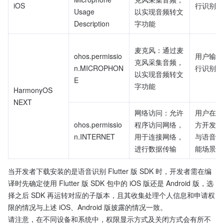
iOS
行识别时

Usage 
以实现音频转文
Description
字功能
麦克风：通过麦
ohos.permissio
用户输入
克风采集音频，
n.MICROPHON
行识别时

以实现音频转文
E

字功能
HarmonyOS 
NEXT
网络访问：允许
用户在使
ohos.permissio
程序访问网络，
方开发者
n.INTERNET
用于连接网络，
与语音识
进行数据传输
能场景时
当开发者下载安装的是语音识别 Flutter 版 SDK 时，开发者需在编
译时先确定使用 Flutter 版 SDK 包中的 iOS 版还是 Android 版，选
择之后 SDK 再运转对应的子版本，且其收集处理个人信息和申请权
限的情况与上述 iOS、Android 版披露的情况一致。
请注意，在不同设备和系统中，权限显示方式及关闭方式会有所不