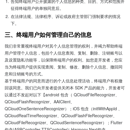
1.
告知终端用户公开披露的个人信息的种类、目的、方式和范围并
征得终端用户的单独同意后。
2.
在法律法规、法律程序、诉讼或政府主管部门强制要求的情况
下。
三、终端用户如何管理自己的信息
我们非常重视终端用户对其个人信息管理的权利，并竭力帮助终端
用户管理个人信息，包括个人信息查阅、复制、删除、注销账号以
及设置隐私功能等，以保障终端用户的权利。如您是开发者，您应
当为终端用户提供实现查阅、复制、修改、删除个人信息、撤回同
意和注销账号的方式。

基于终端用户的同意而进行的个人信息处理活动，终端用户有权撤
回该同意。我们已向开发者提供关闭本 SDK 产品的能力，开发者可
以通过不发起对以下【android 包含（ QCloudFileRecognizer、
QCloudFlashRecognizer、AAIClient、
QCloudOneSentenceRecognizer）；iOS 包含（initWithAppId 、
QCloudRealTimeRecognizer、QCloudFlashFileRecognizer、
QCloudFileRecognizer、QCloudSentenceRecognizer）；Flutter 
包含(ASRController TTSController); Harmony Next包含