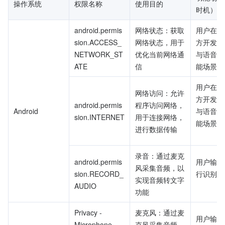
操作系统
权限名称
使用目的
时机）
android.permis
网络状态：获取
用户在使
sion.ACCESS_
网络状态，用于
方开发者
NETWORK_ST
优化当前网络通
与语音识
ATE
信
能场景时
用户在使
网络访问：允许
方开发者
android.permis
程序访问网络，
Android
与语音识
sion.INTERNET
用于连接网络，
能场景时

进行数据传输
录音：通过麦克
android.permis
用户输入
风采集音频，以
sion.RECORD_
行识别时

实现音频转文字
AUDIO
功能
Privacy - 
麦克风：通过麦
用户输入
Microphone 
克风采集音频，