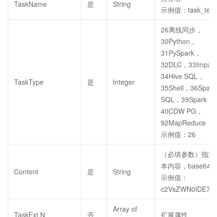
TaskName
是
String
示例值：task_test
26离线同步，
30Python，
31PySpark，
32DLC，33Impal
34Hive SQL，
TaskType
是
Integer
35Shell，36Spark
SQL，39Spark，
40CDW PG，
92MapReduce
示例值：26
（必填参数）指定
本内容，base64
Content
是
String
示例值：
c2VsZWN0IDE7
Array of
TaskExt.N
否
扩展属性