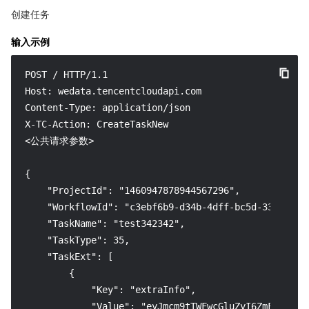
创建任务
输入示例
POST / HTTP/1.1

Host: wedata.tencentcloudapi.com

Content-Type: application/json

X-TC-Action: CreateTaskNew

<公共请求参数>

{

    "ProjectId": "1460947878944567296",

    "WorkflowId": "c3ebf6b9-d34b-4dff-bc5d-334f8ce11
    "TaskName": "test342342",

    "TaskType": 35,

    "TaskExt": [

        {

            "Key": "extraInfo",

            "Value": "eyJmcm9tTWFwcGluZyI6ZmFsc2V9"
