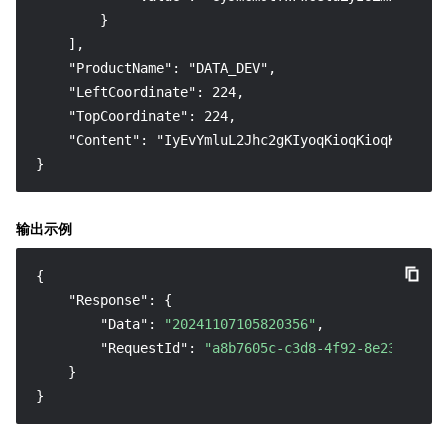
        }

    ],

    "ProductName": "DATA_DEV",

    "LeftCoordinate": 224,

    "TopCoordinate": 224,

    "Content": "IyEvYmluL2Jhc2gKIyoqKioqKioqKioqKio
}
输出示例
{
"Response"
:
{
"Data"
:
"20241107105820356"
,
"RequestId"
:
"a8b7605c-c3d8-4f92-8e23-4bfb4
}
}