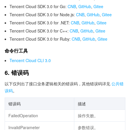
Tencent Cloud SDK 3.0 for Go:
CNB
,
GitHub
,
Gitee
Tencent Cloud SDK 3.0 for Node.js:
CNB
,
GitHub
,
Gitee
Tencent Cloud SDK 3.0 for .NET:
CNB
,
GitHub
,
Gitee
Tencent Cloud SDK 3.0 for C++:
CNB
,
GitHub
,
Gitee
Tencent Cloud SDK 3.0 for Ruby:
CNB
,
GitHub
,
Gitee
命令行工具
Tencent Cloud CLI 3.0
6. 错误码
以下仅列出了接口业务逻辑相关的错误码，其他错误码详见
公共错
误码
。
错误码
描述
FailedOperation
操作失败。
InvalidParameter
参数错误。