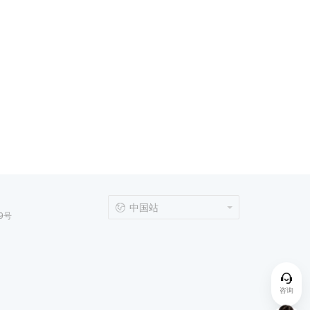
中国站
9号
咨询