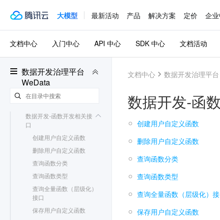
智能运维相关接口
大模型
最新活动
产品
解决方案
定价
企业
数据开发相关接口
数据开发-编排空间任务相
关接口
文档中心
入门中心
API 中心
SDK 中心
文档活动
数据开发-编排空间工作流
相关接口
数据开发治理平台
数据开发-编排空间文件夹
文档中心
数据开发治理平台 W
WeData
相关接口
数据开发-开发空间相关接
数据开发-函
口
数据开发-函数开发相关接
创建用户自定义函数
口
创建用户自定义函数
删除用户自定义函数
删除用户自定义函数
查询函数分类
查询函数分类
查询函数类型
查询函数类型
查询全量函数（层级化）
查询全量函数（层级化）接
接口
保存用户自定义函数
保存用户自定义函数