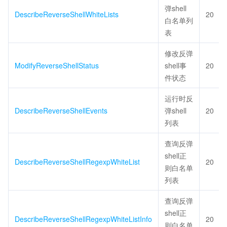
弹shell
DescribeReverseShellWhiteLists
20
白名单列
表
修改反弹
ModifyReverseShellStatus
shell事
20
件状态
运行时反
DescribeReverseShellEvents
弹shell
20
列表
查询反弹
shell正
DescribeReverseShellRegexpWhiteList
20
则白名单
列表
查询反弹
shell正
DescribeReverseShellRegexpWhiteListInfo
20
则白名单