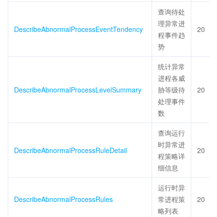
查询待处
理异常进
DescribeAbnormalProcessEventTendency
20
程事件趋
势
统计异常
进程各威
DescribeAbnormalProcessLevelSummary
胁等级待
20
处理事件
数
查询运行
时异常进
DescribeAbnormalProcessRuleDetail
20
程策略详
细信息
运行时异
DescribeAbnormalProcessRules
常进程策
20
略列表