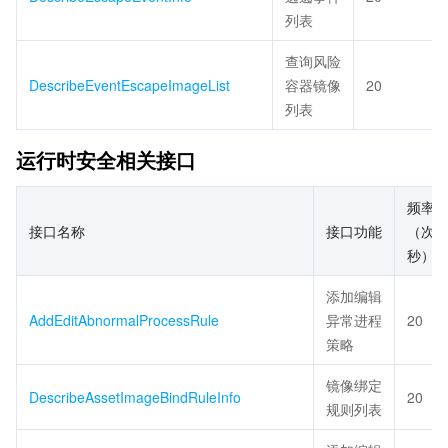
列表
查询风险
DescribeEventEscapeImageList
容器镜像
20
列表
运行时安全相关接口
频率
接口名称
接口功能
（次/
秒）
添加编辑
AddEditAbnormalProcessRule
异常进程
20
策略
镜像绑定
DescribeAssetImageBindRuleInfo
20
规则列表