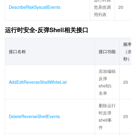
DescribeRiskSyscallEvents
危系统调
20
用列表
运行时安全-反弹Shell相关接口
频率限
接口名称
接口功能
（次/
秒）
添加编辑
反弹
AddEditReverseShellWhiteList
20
shell白
名单
删除运行
时反弹
DeleteReverseShellEvents
20
shell事
件