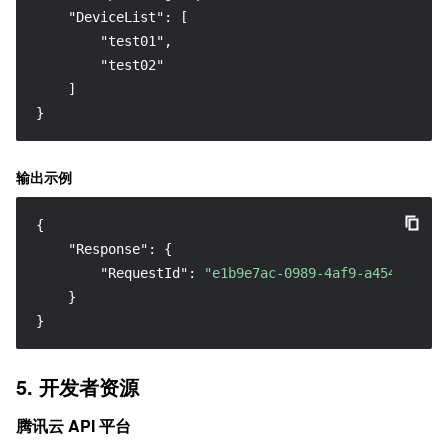
    "DeviceList": [

        "test01",

        "test02"

    ]

}
输出示例
{
"Response"
:
{
"RequestId"
:
"e1b9e7ac-0989-4af9-a454-26f69
}
}
5. 开发者资源
腾讯云 API 平台