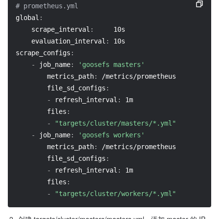
# prometheus.yml
global
:
scrape_interval
:
     10s
evaluation_interval
:
 10s
scrape_configs
:
-
job_name
:
'goosefs masters'
metrics_path
:
 /metrics/prometheus
file_sd_configs
:
-
refresh_interval
:
 1m
files
:
-
"targets/cluster/masters/*.yml"
-
job_name
:
'goosefs workers'
metrics_path
:
 /metrics/prometheus
file_sd_configs
:
-
refresh_interval
:
 1m
files
:
-
"targets/cluster/workers/*.yml"