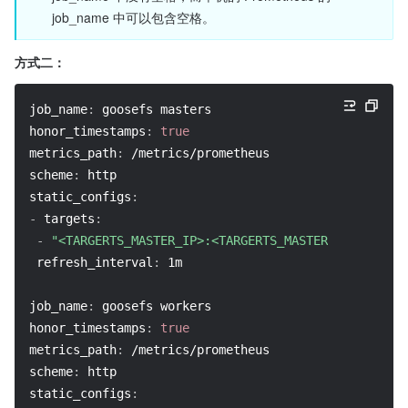
job_name 中可以包含空格。
方式二：
job_name
:
 goosefs masters
honor_timestamps
:
true
metrics_path
:
 /metrics/prometheus
scheme
:
 http
static_configs
:
-
targets
:
-
"<TARGERTS_MASTER_IP>:<TARGERTS_MASTER_PORT>"
refresh_interval
:
 1m
job_name
:
 goosefs workers
honor_timestamps
:
true
metrics_path
:
 /metrics/prometheus
scheme
:
 http
static_configs
: