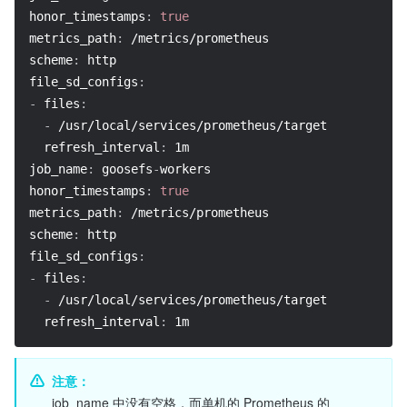
honor_timestamps
:
true
metrics_path
:
 /metrics/prometheus
scheme
:
 http
file_sd_configs
:
-
files
:
-
 /usr/local/services/prometheus/targets/cluster/m
refresh_interval
:
 1m
job_name
:
 goosefs
-
workers
honor_timestamps
:
true
metrics_path
:
 /metrics/prometheus
scheme
:
 http
file_sd_configs
:
-
files
:
-
 /usr/local/services/prometheus/targets/cluster/w
refresh_interval
:
 1m
注意：
job_name 中没有空格，而单机的 Prometheus 的 