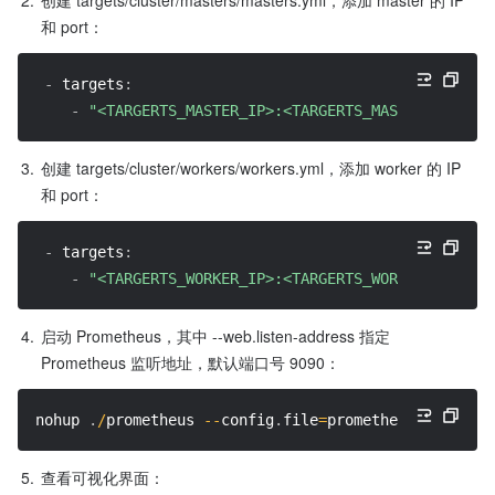
2.
创建 targets/cluster/masters/masters.yml，添加 master 的 IP 
和 port：
-
targets
:
-
"<TARGERTS_MASTER_IP>:<TARGERTS_MASTER_PORT>"
3.
创建 targets/cluster/workers/workers.yml，添加 worker 的 IP 
和 port：
-
targets
:
-
"<TARGERTS_WORKER_IP>:<TARGERTS_WORKER_PORT>"
4.
启动 Prometheus，其中 --web.listen-address 指定 
Prometheus 监听地址，默认端口号 9090：
nohup 
.
/
prometheus 
--
config
.
file
=
prometheus
.
yml 
--
we
5.
查看可视化界面：