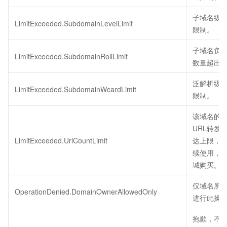
子域名级
LimitExceeded.SubdomainLevelLimit
限制。
子域名负
LimitExceeded.SubdomainRollLimit
数量超出
泛解析级
LimitExceeded.SubdomainWcardLimit
限制。
该域名的
URL转发
LimitExceeded.UrlCountLimit
达上限，
续使用，
城购买。
仅域名所
OperationDenied.DomainOwnerAllowedOnly
进行此操
抱歉，不