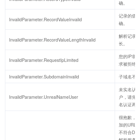
确。
记录的值
InvalidParameter.RecordValueInvalid
确。
解析记录
InvalidParameter.RecordValueLengthInvalid
长。
您的IP非
InvalidParameter.RequestIpLimited
求被拒绝
InvalidParameter.SubdomainInvalid
子域名不
未实名认
InvalidParameter.UnrealNameUser
户，请先
名认证再
很抱歉，
加的URL
不符合DNS
解析服务