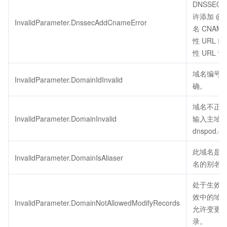
DNSSEC
许添加 @
InvalidParameter.DnssecAddCnameError
名 CNAM
性 URL 
性 URL 
域名编号
InvalidParameter.DomainIdInvalid
确。
域名不正
InvalidParameter.DomainInvalid
输入主域
dnspod.c
此域名是
InvalidParameter.DomainIsAliaser
名的别名
处于生效中
效中的域
InvalidParameter.DomainNotAllowedModifyRecords
允许变更
录。