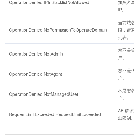
OperationDenied.IPInBlacklistNotAllowed
加黑名单
IP。
当前域名
OperationDenied.NoPermissionToOperateDomain
限，请返
列表。
您不是管
OperationDenied.NotAdmin
户。
您不是代
OperationDenied.NotAgent
户。
不是您名
OperationDenied.NotManagedUser
户。
API请求
RequestLimitExceeded.RequestLimitExceeded
出限制。