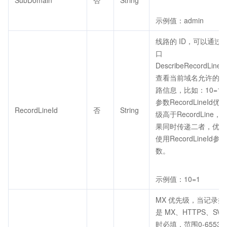
SubDomain
否
String
示例值：admin
线路的 ID，可以通过
口
DescribeRecordLineLi
查看当前域名允许的线
路信息，比如：10=1
参数RecordLineId优先
RecordLineId
否
String
级高于RecordLine，
果同时传递二者，优先
使用RecordLineId参
数。
示例值：10=1
MX 优先级，当记录类
是 MX、HTTPS、SVC
时必填，范围0-65535