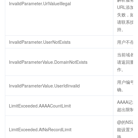
InvalidParameter.UrlValueIllegal
URL添加/
失败，如
请联系技
持。
InvalidParameter.UserNotExists
用户不存
当前域名
InvalidParameterValue.DomainNotExists
请返回重
作。
用户编号
InvalidParameterValue.UserIdInvalid
确。
AAAA记
LimitExceeded.AAAACountLimit
超出限制
@的NS记
LimitExceeded.AtNsRecordLimit
能设置为
路。