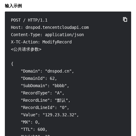
输入示例
POST / HTTP/1.1

Host: dnspod.tencentcloudapi.com

Content-Type: application/json

X-TC-Action: ModifyRecord

<公共请求参数>

{

    "Domain": "dnspod.cn",

    "DomainId": 62,

    "SubDomain": "bbbb",

    "RecordType": "A",

    "RecordLine": "默认",

    "RecordLineId": "0",

    "Value": "129.23.32.32",

    "MX": 0,

    "TTL": 600,
