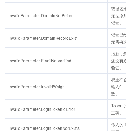
该域名未
InvalidParameter.DomainNotBeian
无法添加 U
记录。
记录已经
InvalidParameter.DomainRecordExist
无需再次
抱歉，您
InvalidParameter.EmailNotVerified
还没有通
验证。
权重不合
InvalidParameter.InvalidWeight
输入0~10
数。
Token 的 
InvalidParameter.LoginTokenIdError
正确。
传入的 Tok
InvalidParameter.LoginTokenNotExists