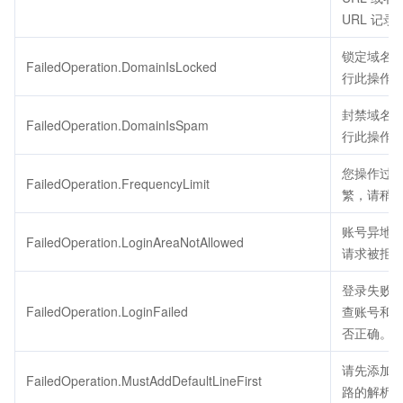
URL 记录
锁定域名
FailedOperation.DomainIsLocked
行此操作
封禁域名
FailedOperation.DomainIsSpam
行此操作
您操作过
FailedOperation.FrequencyLimit
繁，请稍
账号异地
FailedOperation.LoginAreaNotAllowed
请求被拒
登录失败
FailedOperation.LoginFailed
查账号和
否正确。
请先添加
FailedOperation.MustAddDefaultLineFirst
路的解析