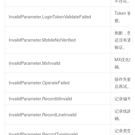
不存在。
Token 验
InvalidParameter.LoginTokenValidateFailed
败。
抱歉，您
InvalidParameter.MobileNotVerified
还没有通
验证。
MX优先级
InvalidParameter.MxInvalid
确。
操作失败
InvalidParameter.OperateFailed
后再试。
InvalidParameter.RecordIdInvalid
记录编号
记录线路
InvalidParameter.RecordLineInvalid
确。
记录类型
InvalidParameter.RecordTypeInvalid