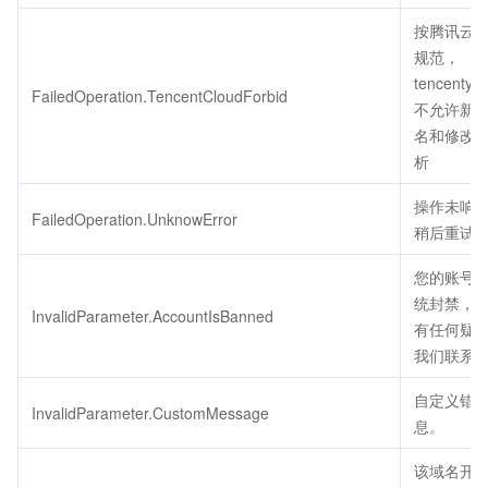
按腾讯云
规范，
tencentyu
FailedOperation.TencentCloudForbid
不允许新
名和修改
析
操作未响
FailedOperation.UnknowError
稍后重试
您的账号
统封禁，
InvalidParameter.AccountIsBanned
有任何疑
我们联系
自定义错
InvalidParameter.CustomMessage
息。
该域名开