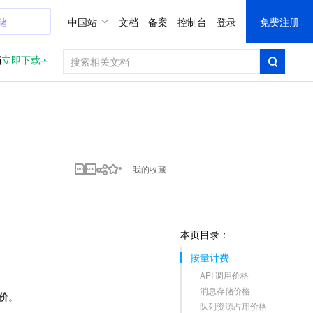
储
中国站
文档
备案
控制台
登录
免费注册
档
立即下载
我的收藏
本页目录：
按量计费
API 调用价格
消息存储价格
单价
。
队列资源占用价格