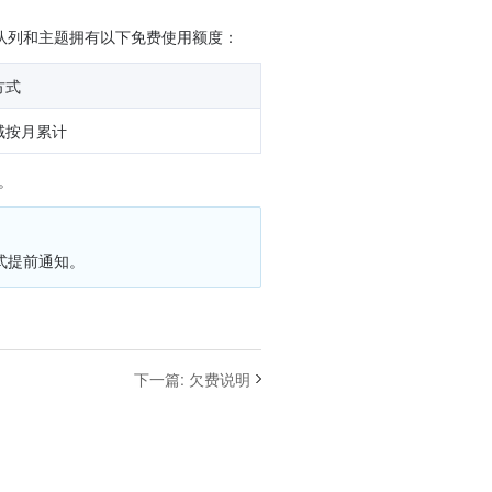
的队列和主题拥有以下免费使用额度：
方式
域按月累计
。
式提前通知。
下一篇
:
欠费说明