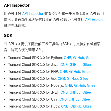
API Inspector
用户可通过
API Inspector
查看控制台每一步操作关联的 API 调用
情况，并自动生成各语言版本的 API 代码，也可前往
API Explorer
进行在线调试。
SDK
云 API 3.0 提供了配套的开发工具集（SDK），支持多种编程语
言，能更方便的调用 API。
Tencent Cloud SDK 3.0 for Python:
CNB
,
GitHub
,
Gitee
Tencent Cloud SDK 3.0 for Java:
CNB
,
GitHub
,
Gitee
Tencent Cloud SDK 3.0 for PHP:
CNB
,
GitHub
,
Gitee
Tencent Cloud SDK 3.0 for Go:
CNB
,
GitHub
,
Gitee
Tencent Cloud SDK 3.0 for Node.js:
CNB
,
GitHub
,
Gitee
Tencent Cloud SDK 3.0 for .NET:
CNB
,
GitHub
,
Gitee
Tencent Cloud SDK 3.0 for C++:
CNB
,
GitHub
,
Gitee
Tencent Cloud SDK 3.0 for Ruby:
CNB
,
GitHub
,
Gitee