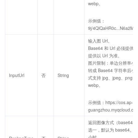
webp。
示例值：
9j/4QlQaHR0c...N6a2M5
输入图 Url。
Base64 和 Url 必须提
提供以 Url 为准。
图片限制：单边分辨率小于5
转成 Base64 字符串后小
InputUrl
否
String
式支持 jpg、jpeg、png、b
webp。
示例值：https://cos.ap-
guangzhou.myqcloud.com
返回图像方式（base64 或
选一，默认为 base64。u
小时。