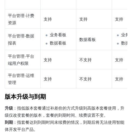
平台管理-计费
支持
支持
支持
资源
业务看板
业务
平台管理-数据
数据看板
报表
数据看板
数据
平台管理-平台
支持
不支持
支持
端用户权限
平台管理-运维
支持
不支持
支持
管理
版本升级与到期
升级
：指低版本套餐通过补差价的方式升级到高版本套餐使用，升
级仅改变套餐的版本，套餐的到期时间、续费设置不变。
到期
：指套餐达到到期时间未续费的情况，到期后将无法使用智能
体开发平台产品。