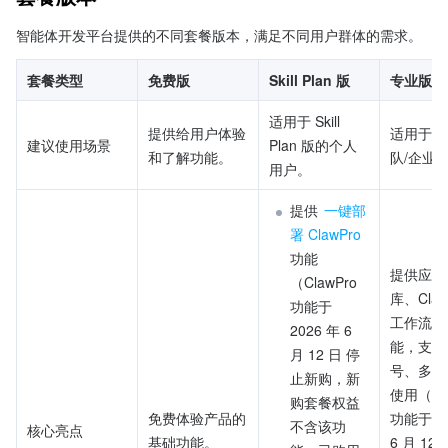
智能体开发平台提供的不同套餐版本，满足不同用户群体的需求。
套餐类型
免费版
Skill Plan 版
专业版
适用于 Skill 
提供给用户体验
适用于中
建议使用场景
Plan 版的个人
和了解功能。
队/企业
用户。
提供 
一键部
署 ClawPro
功能
提供应用
（ClawPro 
库、Claw
功能于 
工作流等
2026 年 6 
能，支持
月 12 日 停
号、多空
止新购，新
使用（Cla
购套餐权益
免费体验产品的
功能于 20
不含该功
核心亮点
基础功能。
6 月 12