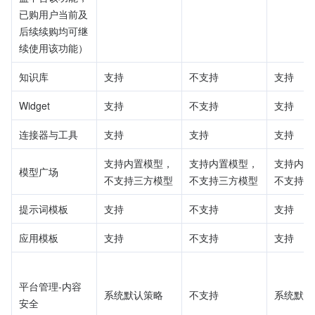
已购用户当前及
后续续购均可继
续使用该功能）
知识库
支持
不支持
支持
Widget
支持
不支持
支持
连接器与工具
支持
支持
支持
支持内置模型，
支持内置模型，
支持内置
模型广场
不支持三方模型
不支持三方模型
不支持三
提示词模板
支持
不支持
支持
应用模板
支持
不支持
支持
平台管理-内容
系统默认策略
不支持
系统默认
安全