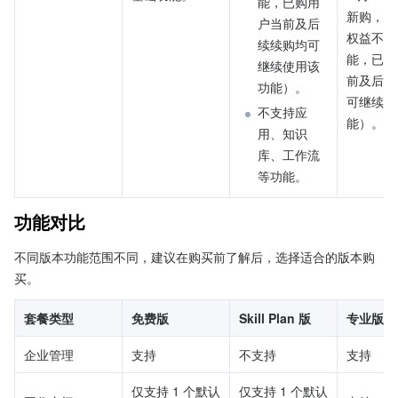
能，已购用
新购，新
户当前及后
权益不含
续续购均可
能，已购
继续使用该
前及后续
功能）。
可继续使
不支持应
能）。
用、知识
库、工作流
等功能。
功能对比
不同版本功能范围不同，建议在购买前了解后，选择适合的版本购
买。
套餐类型
免费版
Skill Plan 版
专业版
企业管理
支持
不支持
支持
仅支持 1 个默认
仅支持 1 个默认