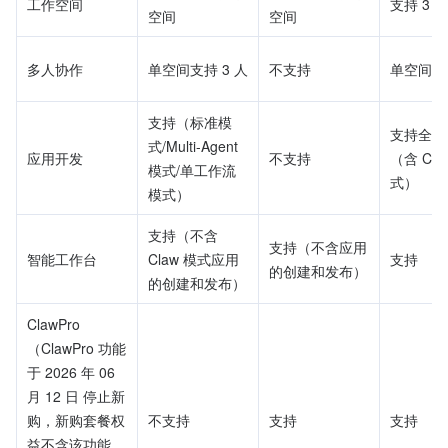
工作空间
支持 3 
空间
空间
多人协作
单空间支持 3 人
不支持
单空间支持
支持（标准模
支持全部
式/Multi-Agent 
应用开发
不支持
（含 Cla
模式/单工作流
式）
模式）
支持（不含 
支持（不含应用
智能工作台
Claw 模式应用
支持
的创建和发布）
的创建和发布）
ClawPro
（ClawPro 功能
于 2026 年 06 
月 12 日 停止新
购，新购套餐权
不支持
支持
支持
益不含该功能，