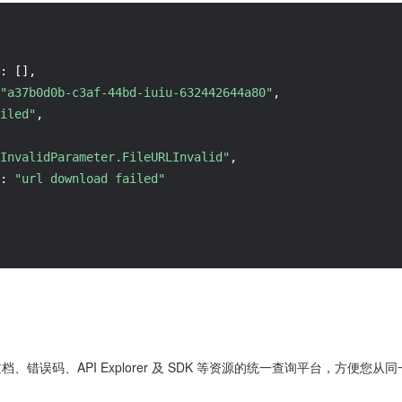
:
[
]
,
"a37b0d0b-c3af-44bd-iuiu-632442644a80"
,
iled"
,
InvalidParameter.FileURLInvalid"
,
:
"url download failed"
 文档、错误码、API Explorer 及 SDK 等资源的统一查询平台，方