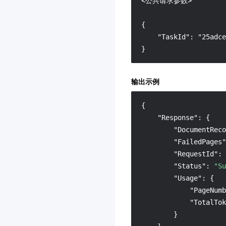
<公共请求参数>

{

    "TaskId": "25adce
}
输出示例
{
"Response"
:
{
"DocumentReco
"FailedPages"
"RequestId"
:
"Status"
:
"Su
"Usage"
:
{
"PageNumb
"TotalTok
}