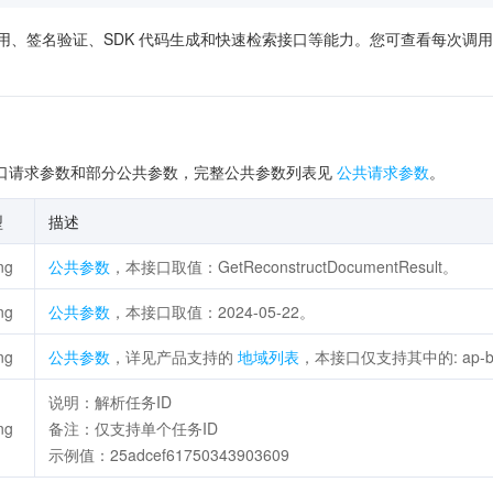
供了在线调用、签名验证、SDK 代码生成和快速检索接口等能力。您可查看每
口请求参数和部分公共参数，完整公共参数列表见
公共请求参数
。
型
描述
ng
公共参数
，本接口取值：GetReconstructDocumentResult。
ng
公共参数
，本接口取值：2024-05-22。
ng
公共参数
，详见产品支持的
地域列表
，本接口仅支持其中的: ap-beiji
说明：解析任务ID
ng
备注：仅支持单个任务ID
示例值：25adcef61750343903609