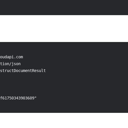
oudapi.com

tion/json

structDocumentResult

f61750343903609"
