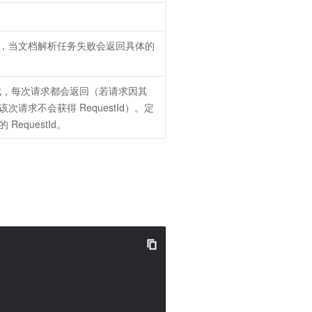
，当文档解析任务失败会返回具体的
生成，每次请求都会返回（若请求因其
请求不会获得 RequestId）。定
equestId。