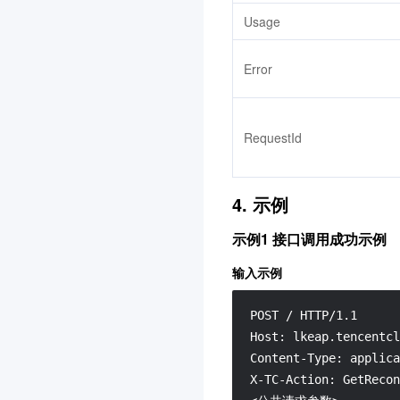
Usage
Error
RequestId
4. 示例
示例1 接口调用成功示例
输入示例
POST / HTTP/1.1

Host: lkeap.tencentcl
Content-Type: applica
X-TC-Action: GetRecon