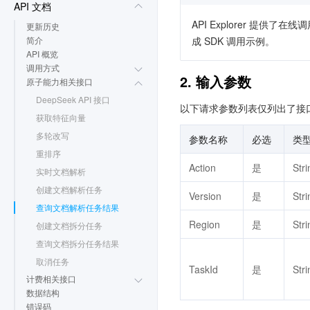
API 文档
API Explorer 提
更新历史
简介
成 SDK 调用示例。
API 概览
调用方式
2. 输入参数
原子能力相关接口
DeepSeek API 接口
以下请求参数列表仅列出了接
获取特征向量
多轮改写
参数名称
必选
类
重排序
Action
是
Stri
实时文档解析
创建文档解析任务
Version
是
Stri
查询文档解析任务结果
Region
是
Stri
创建文档拆分任务
查询文档拆分任务结果
取消任务
TaskId
是
Stri
计费相关接口
数据结构
错误码