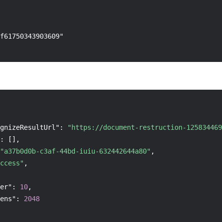
f61750343903609"

gnizeResultUrl"
:
"https://document-restruction-125834469
:
[
]
,
"a37b0d0b-c3af-44bd-iuiu-632442644a80"
,
ccess"
,
er"
:
10
,
ens"
:
2048