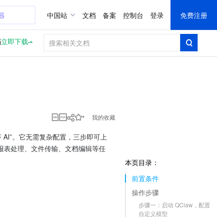
器
中国站
文档
备案
控制台
登录
免费注册
档
立即下载
我的收藏
小龙虾 AI”。它无需复杂配置，三步即可上
报表处理、文件传输、文档编辑等任
本页目录：
前置条件
操作步骤
步骤一：启动 QClaw，配置
自定义模型