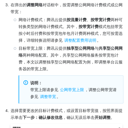
3.
在弹出的
调整网络
对话框中，按需调整公网网络计费模式或公网
带宽：
网络计费模式：腾讯云提供
按流量计费
、
按带宽计费
两种可
转换类型的网络计费模式。其中，
按带宽计费
模式包括带宽
按小时后付费和按带宽包年包月计费两种模式，您可按需选
择，详细转换说明请参见
 调整配置费用说明
。
目标带宽上限：腾讯云提供
独享型公网网络
与
共享型公网网
络
两种网络配置。其中，共享型公网网络服务按带宽包计
费，本文以调整独享型公网网络配置为例，即调整单台云服
务器的带宽上限。
说明：
带宽上限请参见 
公网带宽上限
，调整公网带宽请
参见 
调整带宽
。
4.
选择需要更改的目标计费模式，或设置目标带宽值，按照界面提
示单击
下一步：确认修改信息
，确认无误后单击
开始调整
。