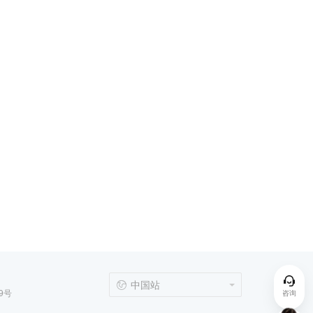
中国站
9号
咨询