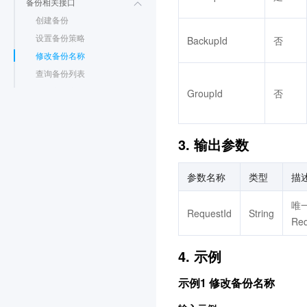
备份相关接口
创建备份
设置备份策略
BackupId
否
修改备份名称
查询备份列表
查询实例定期备份保留计
GroupId
否
划
删除手动备份
根据流程ID查询备份信息
3. 输出参数
查询单库备份文件明细
查询备份空间使用详情
参数名称
类型
描
查询备份实时统计列表
唯
查询数据库备份概览信息
RequestId
String
Re
开启、关闭跨地域备份策
略
4. 示例
查询跨地域备份的目标地
域
示例1 修改备份名称
查询跨地域备份实时统计
列表