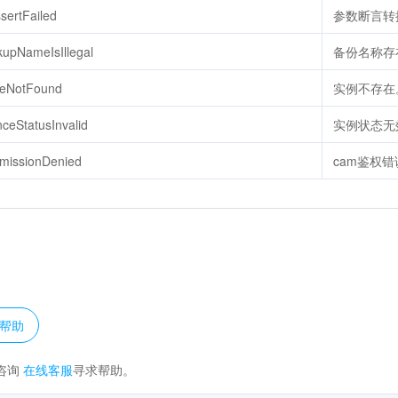
sertFailed
参数断言转
kupNameIsIllegal
备份名称存
ceNotFound
实例不存在
ceStatusInvalid
实例状态无
rmissionDenied
cam鉴权错
？
帮助
咨询
在线客服
寻求帮助。