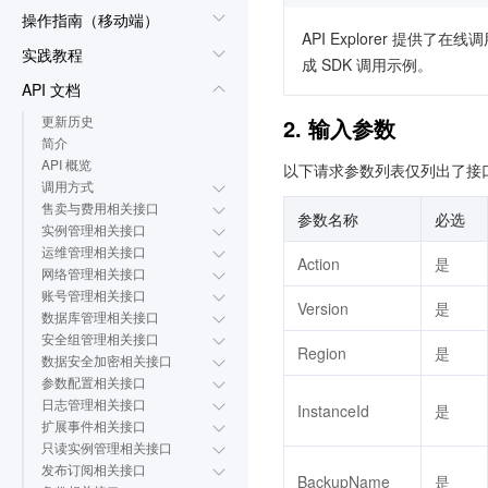
操作指南（移动端）
API Explorer 提
实践教程
成 SDK 调用示例。
API 文档
更新历史
2. 输入参数
简介
API 概览
以下请求参数列表仅列出了接
调用方式
售卖与费用相关接口
参数名称
必选
实例管理相关接口
运维管理相关接口
Action
是
网络管理相关接口
账号管理相关接口
Version
是
数据库管理相关接口
安全组管理相关接口
Region
是
数据安全加密相关接口
参数配置相关接口
日志管理相关接口
InstanceId
是
扩展事件相关接口
只读实例管理相关接口
发布订阅相关接口
BackupName
是