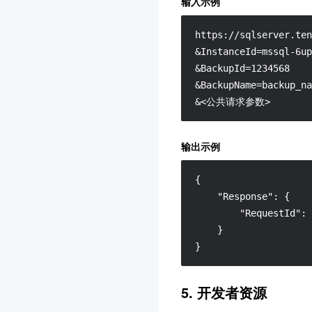
输入示例
回档相关接口
数据迁移（冷备迁移）相关
https://sqlserver.ten
接口
数据迁移（DTS 旧版）相关
&InstanceId=mssql-6up
接口
&BackupId=1234568

数据集成服务 SSIS 相关接
&BackupName=backup_na
口
&<公共请求参数>
数据结构
错误码
云数据库 SQL Server API
2017
输出示例
常见问题
{
相关协议
"Response"
:
{
性能测试
"RequestId"
:
}
联系我们
}
词汇表
5. 开发者资源