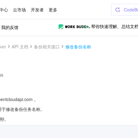
中心
云市场
开发者
更多
CodeB
我的反馈
帮你快速理解、总结文
ver
API 文档
备份相关接口
修改备份名称
36
ntcloudapi.com 。
me)用于修改备份任务名称。
/秒。