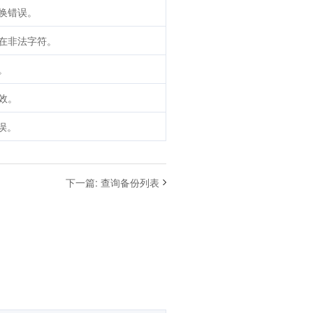
换错误。
在非法字符。
。
效。
误。
下一篇
:
查询备份列表