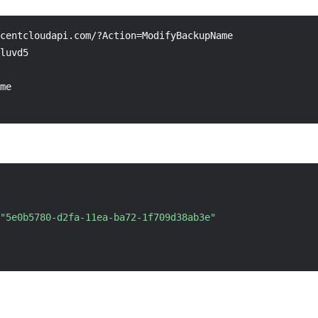
centcloudapi.com/?Action=ModifyBackupName

luvd5

me

"5e0b5780-d2fa-11ea-ba72-1f709d38ab3e"