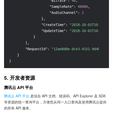
"Bitrate"
:
48
,
"SampleRate"
:
48000
,
"AudioChannel"
:
2
}
,
"CreateTime"
:
"2018-10-01T10:00:00Z
"UpdateTime"
:
"2018-10-01T10:00:00Z
}
]
,
"RequestId"
:
"12ae8d8e-dce3-4151-9d4b-55941
}
}
5. 开发者资源
腾讯云 API 平台
腾讯云 API 平台
是综合 API 文档、错误码、API Explorer 及 SDK
等资源的统一查询平台，方便您从同一入口查询及使用腾讯云提供
的所有 API 服务。