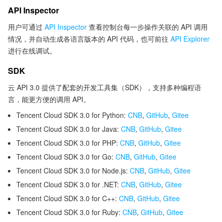
API Inspector
用户可通过
API Inspector
查看控制台每一步操作关联的 API 调用
情况，并自动生成各语言版本的 API 代码，也可前往
API Explorer
进行在线调试。
SDK
云 API 3.0 提供了配套的开发工具集（SDK），支持多种编程语
言，能更方便的调用 API。
Tencent Cloud SDK 3.0 for Python:
CNB
,
GitHub
,
Gitee
Tencent Cloud SDK 3.0 for Java:
CNB
,
GitHub
,
Gitee
Tencent Cloud SDK 3.0 for PHP:
CNB
,
GitHub
,
Gitee
Tencent Cloud SDK 3.0 for Go:
CNB
,
GitHub
,
Gitee
Tencent Cloud SDK 3.0 for Node.js:
CNB
,
GitHub
,
Gitee
Tencent Cloud SDK 3.0 for .NET:
CNB
,
GitHub
,
Gitee
Tencent Cloud SDK 3.0 for C++:
CNB
,
GitHub
,
Gitee
Tencent Cloud SDK 3.0 for Ruby:
CNB
,
GitHub
,
Gitee