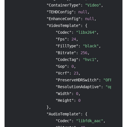
"ContainerType"
:
"Video"
,
"TEHDConfig"
:
null
,
"EnhanceConfig"
:
null
,
"VideoTemplate"
:
{
"Codec"
:
"libx264"
,
"Fps"
:
24
,
"FillType"
:
"black"
,
"Bitrate"
:
256
,
"CodecTag"
:
"hvc1"
,
"Gop"
:
0
,
"Vcrf"
:
23
,
"PreserveHDRSwitch"
:
"OFF"
,
"ResolutionAdaptive"
:
"open"
,
"Width"
:
0
,
"Height"
:
0
}
,
"AudioTemplate"
:
{
"Codec"
:
"libfdk_aac"
,