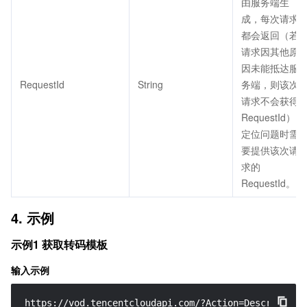
由服务端生
成，每次请求
都会返回（若
请求因其他原
因未能抵达服
RequestId
String
务端，则该次
请求不会获得
RequestId）。
定位问题时需
要提供该次请
求的
RequestId。
4. 示例
示例1 获取转码模板
输入示例
https://vod.tencentcloudapi.com/?Action=DescribeTran