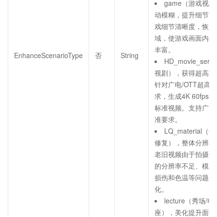
game（游戏视
动模糊，提升细节，
戏细节清晰度，恢复
域，使游戏画面内容
丰富。
EnhanceScenarioType
否
String
HD_movie_se
视剧），获得超高清
针对广电/OTT超高
求，生成4K 60fps
标准视频。支持广电
准要求。
LQ_material
修复），整体分辨率
老旧视频由于拍摄年
的分辨率不足、模糊
损伤和色温等问题进
化。
lecture（秀场/
座），美化提升面部