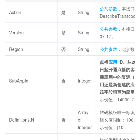
公共参数
，本接口取
Action
是
String
DescribeTranscode
公共参数
，本接口取值
Version
是
String
07-17。
Region
否
String
公共参数
，此参数为
点播
应用
ID。从202
日起开通点播的客户
播应用中的资源（无
SubAppId
否
Integer
用还是新创建的应用
该字段填写为应用 I
示例值：149001234
Array
转码模板唯一标识过
Definitions.N
否
of
组长度限制：100。
Integer
示例值：[10]