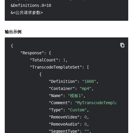
&Definitions.0=10

&<公共请求参数>
输出示例
{
"Response"
:
{
"TotalCount"
:
1
,
"TranscodeTemplateSet"
:
[
{
"Definition"
:
"1008"
,
"Container"
:
"mp4"
,
"Name"
:
"模板1"
,
"Comment"
:
"MyTranscodeTemplate"
,
"Type"
:
"Custom"
,
"RemoveVideo"
:
0
,
"RemoveAudio"
:
0
,
"SegmentType"
:
""
,