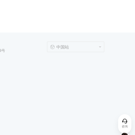
中国站
9号
咨询