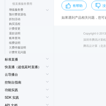
慢直播服务费用
有帮助
没
增值服务费
预付费资源包
如果遇到产品相关问题，您可
折扣活动
购买流程
计费变更
退款说明
Copyright © 2013
账单查询
深圳市腾讯计算机
续费说明
腾讯云计算（北京
欠费停服说明
计费常见问题
标准直播
快直播（超低延时直播）
云导播台
控制台指南
功能实践
SDK 实践
API 文档