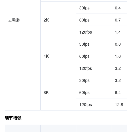
30fps
0.4
去毛刺
2K
60fps
0.7
120fps
1.4
30fps
0.8
4K
60fps
1.6
120fps
3.2
30fps
3.2
8K
60fps
6.4
120fps
12.8
细节增强