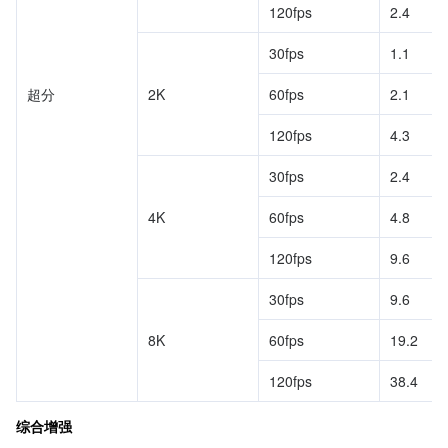
120fps
2.4
30fps
1.1
超分
2K
60fps
2.1
120fps
4.3
30fps
2.4
4K
60fps
4.8
120fps
9.6
30fps
9.6
8K
60fps
19.2
120fps
38.4
综合增强