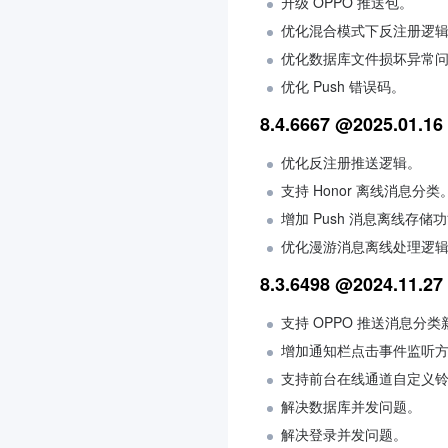
升级 OPPO 推送包。
客户端 API
优化混合模式下反注册逻
UI 组件 API
优化数据库文件损坏异常
服务端 API
优化 Push 错误码。
控制台指南
8.4.6667 @2025.01.16
常见问题
优化反注册推送逻辑。
协议与认证
支持 Honor 离线消息分类
平滑迁移方案
增加 Push 消息离线存储
错误码
优化漫游消息离线处理逻
联系我们
8.3.6498 @2024.11.27
词汇表
支持 OPPO 推送消息分类
增加通知栏点击事件监听方法 onNo
支持前台在线通道自定义
解决数据库并发问题。
解决登录并发问题。