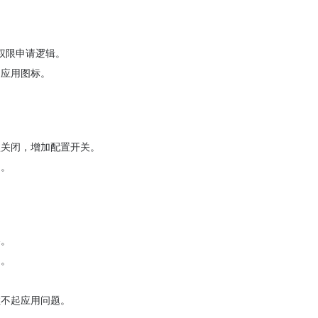
通知权限申请逻辑。
用应用图标。
认关闭，增加配置开关。
题。
略。
制。
拉不起应用问题。