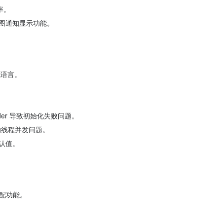
率。
化大图通知显示功能。
统语言。
ider 导致初始化失败问题。
在的线程并发问题。
默认值。
。
适配功能。