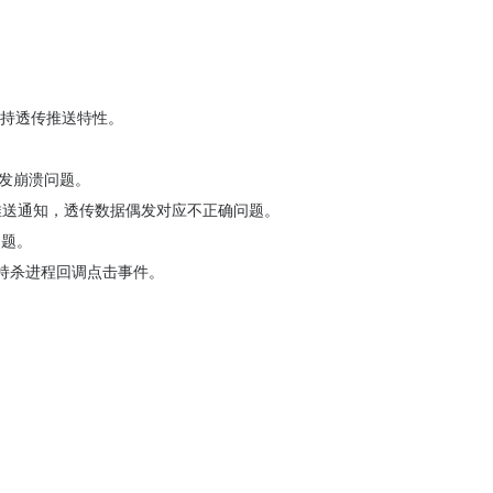
nfo 支持透传推送特性。
型偶发崩溃问题。
式多个推送通知，透传数据偶发对应不正确问题。
问题。
，支持杀进程回调点击事件。
。