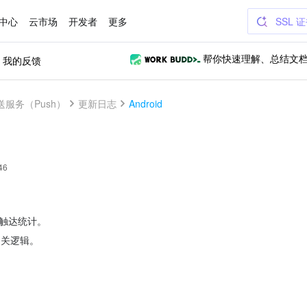
中心
云市场
开发者
更多
SSL 
我的反馈
帮你快速理解、总结文
送服务（Push）
更新日志
Android
46
的触达统计。
相关逻辑。