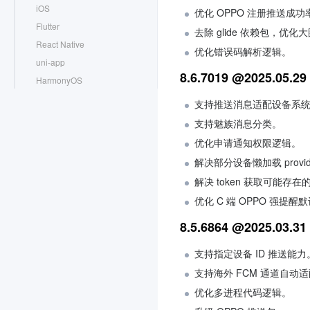
iOS
优化 OPPO 注册推送成功
Flutter
去除 glide 依赖包，优
React Native
优化错误码解析逻辑。
uni-app
8.6.7019 @2025.05.29
HarmonyOS
Unity
支持推送消息适配设备系
Unreal Engine
支持魅族消息分类。
微信小程序多端框架
优化申请通知权限逻辑。
平滑迁移方案
解决部分设备懒加载 prov
错误码
常见问题
解决 token 获取可能存
智能客服（Desk）
优化 C 端 OPPO 强提醒
云端审核
8.5.6864 @2025.03.31
插件市场
支持指定设备 ID 推送能力
更多实践
支持海外 FCM 通道自动
无 UI 集成
优化多进程代码逻辑。