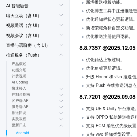
新增推送模板功能。
AI 智能语音
优化排查工具中注册推送
聊天互动（含 UI）
优化通知栏状态更新逻辑
视频通话（含 UI）
新增荣耀角标自定义功能
视频会议（含 UI）
优化推送注册使用逻辑。
直播与语聊房（含 UI）
8.8.7357 @2025.12.05
推送服务（Push）
优化触达上报逻辑。
产品概述
优化角标更新逻辑。
功能介绍
计费说明
升级 Honor 和 vivo 推送
AI Coding
支持 Push 在线推送消息
快速接入
控制台指南
8.7.7201 @2025.09.08
客户端 API
服务端 API
支持 UE & Unity 平台推送
推送回调
支持 OPPO 私信通道推送
实践教程
更新日志
支持 FCM 消息优先级设
Android
支持 vivo 通知类型设置。