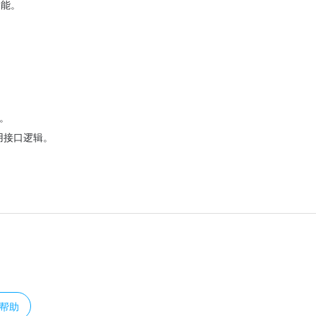
功能。
题。
动调用接口逻辑。
？
帮助