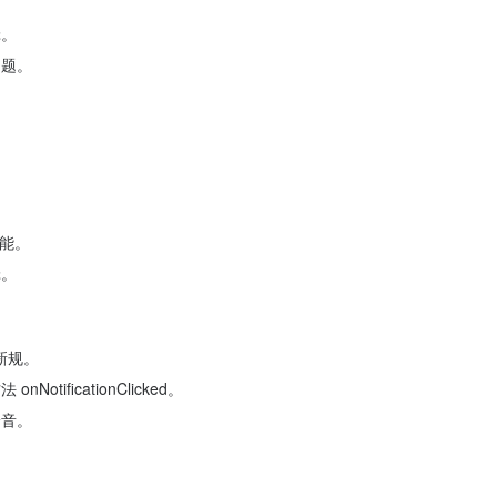
辑。
问题。
。
功能。
辑。
新规。
tificationClicked。
铃音。