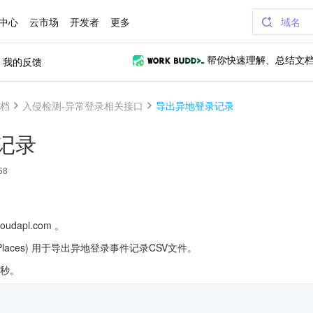
中心
云市场
开发者
更多
域名
我的反馈
帮你快速理解、总结文
文档
入侵检测-异常登录相关接口
导出异地登录记录
记录
58
udapi.com 。
oginPlaces) 用于导出异地登录事件记录CSV文件。
/秒。