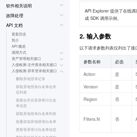
软件相关说明
API Explorer 提
故障处理
成 SDK 调用示例。
API 文档
更新历史
2. 输入参数
简介
API 概览
以下请求参数列表仅列出了接
调用方式
资产管理相关接口
参数名称
必选
入侵检测-文件查杀相关接口
入侵检测-异常登录相关接口
Action
是
删除异地登录记录
Version
是
获取异地登录白名单合并
后列表
Region
否
更新合并后登录审计白名
单信息
获取异地登录白名单列表
Filters.N
否
批量添加异地登录白名单
更新登录审计白名单信息