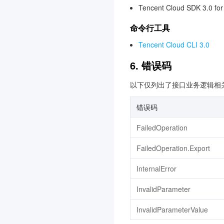
Tencent Cloud SDK 3.0 fo
命令行工具
Tencent Cloud CLI 3.0
6. 错误码
以下仅列出了接口业务逻辑相
错误码
FailedOperation
FailedOperation.Export
InternalError
InvalidParameter
InvalidParameterValue