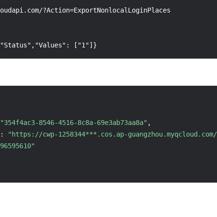
oudapi.com/?Action=ExportNonlocalLoginPlaces

"Status","Values": ["1"]}
"354f4ac3-8546-4516-8c8a-69e3ab73aa8a"
,
:
"https://cwp-1258344***.cos.ap-guangzhou.myqcloud.com/
96595610"