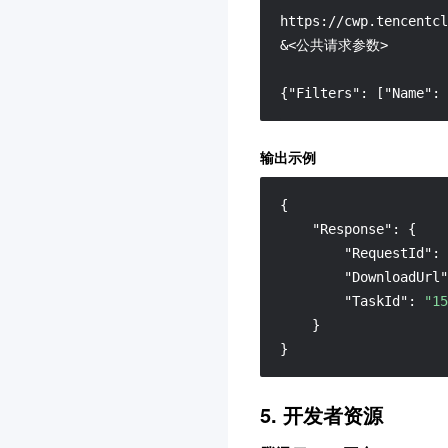
https://cwp.tencentcl
常见问题
&<公共请求参数> 

相关协议
联系我们
{"Filters": ["Name": 
词汇表
输出示例
{
"Response"
:
{
"RequestId"
:
"DownloadUrl"
"TaskId"
:
"15
}
}
5. 开发者资源