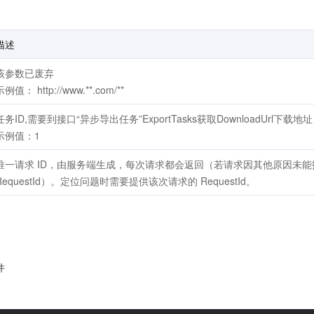
描述
该参数已废弃
示例值： http://www.**.com/**
任务ID,需要到接口“异步导出任务”ExportTasks获取DownloadUrl下载地址
示例值：1
唯一请求 ID，由服务端生成，每次请求都会返回（若请求因其他原因未
RequestId）。定位问题时需要提供该次请求的 RequestId。
件