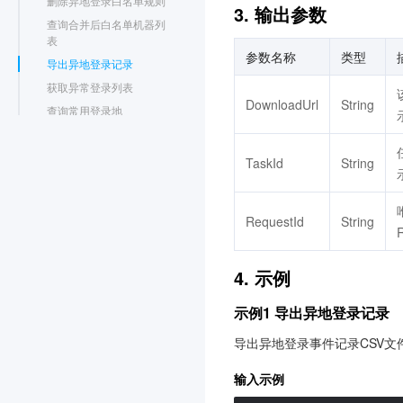
删除异地登录白名单规则
3. 输出参数
查询合并后白名单机器列
表
参数名称
类型
导出异地登录记录
获取异常登录列表
DownloadUrl
String
查询常用登录地
入侵检测-密码破解相关接口
入侵检测-恶意请求相关接口
TaskId
String
入侵检测-高危命令相关接口
入侵检测-本地提权相关接口
入侵检测-反弹shell相关接口
RequestId
String
漏洞管理相关接口
新版基线管理相关接口
基线管理相关接口
4. 示例
高级防御相关接口
安全运营相关接口
示例1 导出异地登录记录
概览统计相关接口
设置中心相关接口
导出异地登录事件记录CSV文
客户端设置相关接口
其他接口
输入示例
数据结构
错误码