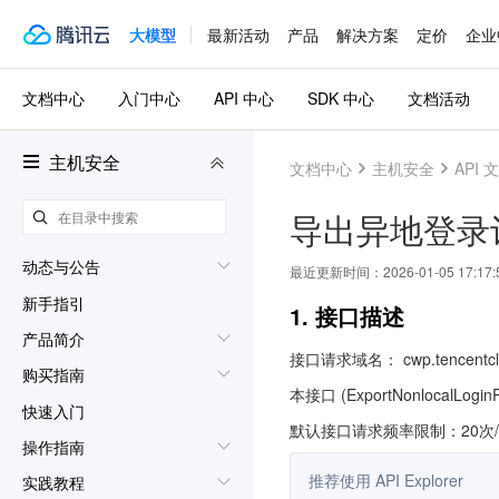
大模型
最新活动
产品
解决方案
定价
企业
文档中心
入门中心
API 中心
SDK 中心
文档活动
主机安全
文档中心
主机安全
API 
导出异地登录
动态与公告
最近更新时间：
2026-01-05 17:17:
新手指引
1. 接口描述
产品简介
接口请求域名： cwp.tencentclo
购买指南
本接口 (ExportNonlocalL
快速入门
默认接口请求频率限制：20次
操作指南
推荐使用 API Explorer
实践教程