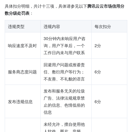
具体扣分明细，共计十三项，具体请参见以下
腾讯云云市场信用分
数分级处罚表
：
违规类型
违规内容	
每次扣分
30分钟内未响应用户咨
响应速度不及时	
询，用户下单后，一个
2分
工作日内未与用户联系
回避用户问题或推诿责
服务商态度问题	
任、敷衍用户等行为； 
6分
不友善、不礼貌的语言	
发布和服务无关的垃圾
广告、法律法规规章禁
发布违规信息	
6分
止的信息、色情低俗的
信息	
未经允许，擅自使用他
人软件、图片、音频、