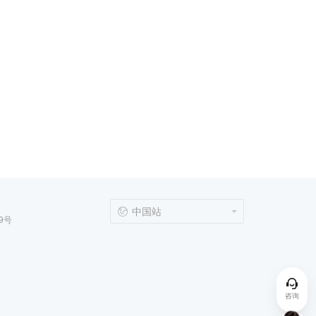
中国站
9号
咨询