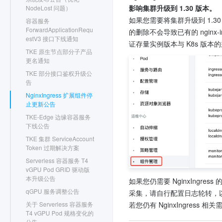
影响集群升级到 1.30 版本。
NodeLost 问题）
如果您需要将集群升级到 1.3
容器服务
ForwardApplicationRequ
的删除不会导致已有的 nginx-in
estV3 接口下线通知
证存量实例版本与 K8s 版
TKE 原生节点部分子产品
更名通知
TKE 部分接口鉴权升级公
告
NginxIngress 扩展组件停
止更新公告
TKE-Edge 边缘容器服务
下线公告
TKE 集群 ServiceAccount
Token 过期解决方案
Serverless 容器服务 T4
vGPU Pod GRID 驱动版
本升级公告
如果您仍需要 NginxIngre
qGPU 服务调整公告
采集，请自行配置日志轮转，
若您仍有 NginxIngress 相
关于 Serverless 容器服务
T4 vGPU Pod 规格变化的
公告