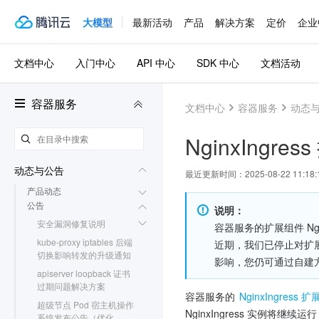
大模型
最新活动
产品
解决方案
定价
企业
文档中心
入门中心
API 中心
SDK 中心
文档活动
容器服务
文档中心
容器服务
动态
NginxIng
动态与公告
最近更新时间：
2025-08-22 11:18:
产品动态
公告
说明：
安全漏洞修复说明
容器服务的扩展组件 Ngin
kube-proxy iptables 后端
近期，我们已停止对扩展组件 
切换影响转发的升级通知
影响，您仍可通过自建方式或
apiserver loopback 证书
过期问题解决方案
容器服务的 
NginxIngress 
超级节点 Pod 宿主机操作
NginxIngress 实例将继续运
系统发布公告（优化