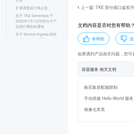
上一篇
:
TKE 部分接口鉴权
扩展调度器下线公告
关于 TKE Serverless 于
2023年7月1日对部分子产
文档内容是否对您有帮助
品进行调价的通知
关于 Service Ingress 组件
有帮助
没
管理模式升级的通知
关于弹性容器服务 EKS 更
名为 Serverless 容器服务
如果遇到产品相关问题，您可
的公告
TKE 托管集群 Master 组
容器服务 相关文档
件版本升级通知
TKE 边缘集群计费通知
购买集群配额限制
基础监控组件升级公告
关于托管集群资源配额调
手动搭建 Hello World 服务
整的说明
Kubernetes 版本下线公告
镜像仓库类
TKE 云原生监控于2022年
5月16日10:00（北京时
间）下线通知
基础监控架构升级