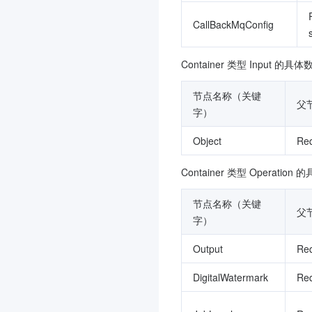
CallBackMqConfig
Container 类型 Input 
节点名称（关键
父
字）
Object
Req
Container 类型 
Operation
 的
节点名称（关键
父
字）
Output
Req
DigitalWatermark
Req