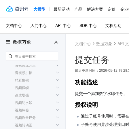
视频 DNA
大模型
最新活动
产品
解决方案
定价
企业
音视频转码
边转边播
文档中心
入门中心
API 中心
SDK 中心
文档活动
极速高清转码
同步转码
数据万象
文档中心
数据万象
API 
闲时转码
音视频转封装（音视频分
提交任务
段）
音视频流分离
最近更新时间：
2026-05-12 19:28:
音视频拼接
精彩集锦
功能描述
视频截帧
提交一个添加数字水印任务。
画质增强
视频明水印
授权说明
视频标签
通过子账号使用时，需要在
视频质量评分
子账号使用异步处理接口时
视频转动图