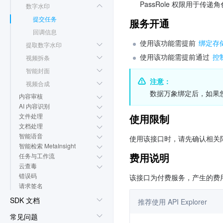
PassRole 权限用于传递
数字水印
提交任务
服务开通
回调信息
使用该功能需提前 
绑定存
提取数字水印
使用该功能需提前通过 
控
视频拆条
智能封面
注意：
视频合成
数据万象绑定后，如果
内容审核
AI 内容识别
文件处理
使用限制
文档处理
智能语音
使用该接口时，请先确认相关
智能检索 MetaInsight
费用说明
任务与工作流
云查毒
错误码
该接口为付费服务，产生的费
请求签名
SDK 文档
常见问题