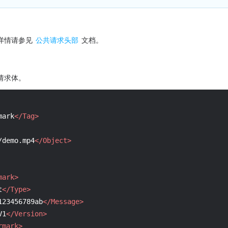
详情请参见 
公共请求头部
 文档。
请求体。
mark
</Tag>
/demo.mp4
</Object>
mark>
t
</Type>
123456789ab
</Message>
V1
</Version>
rmark>