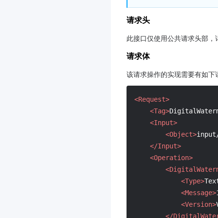
请求头
此接口仅使用公共请求头部，
请求体
该请求操作的实现需要有如下
<Request>
<Tag>
DigitalWater
<Input>
<Object>
input
</Input>
<Operation>
<DigitalWater
<Type>
Tex
<Message>
<Version>
</DigitalWate