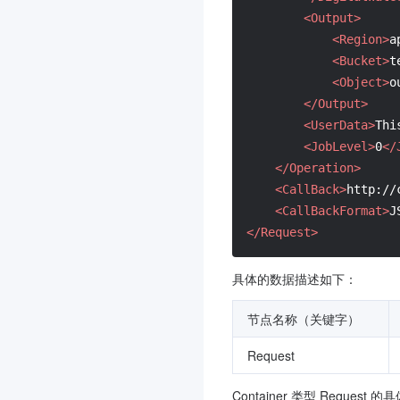
<Output>
<Region>
a
<Bucket>
t
<Object>
o
</Output>
<UserData>
Thi
<JobLevel>
0
</
</Operation>
<CallBack>
http://
<CallBackFormat>
J
</Request>
具体的数据描述如下：
节点名称（关键字）
Request
Container 类型 Reques