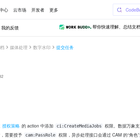
中心
云市场
开发者
更多
CodeB
我的反馈
帮你快速理解、总结文
文档
媒体处理
数字水印
提交任务
32
 
授权策略
 的 action 中添加 
 权限。数据万象
ci:CreateMediaJobs
，需要授予 
 权限，异步处理接口会通过 CAM 的“角色
cam:PassRole