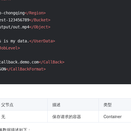
p-chongqing
</Region>
est-123456789
</Bucket>
utput/out.mp4
</Object>
s is my data.
</UserData>
JobLevel>
callback.demo.com
</CallBack>
SON
</CallBackFormat>
父节点
描述
类型
无
保存请求的容器
Container
t 的具体数据描述如下：