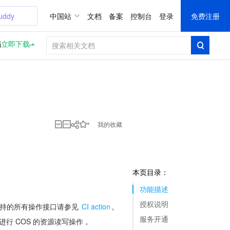
uddy
中国站
文档
备案
控制台
登录
免费注册
档
立即下载
我的收藏
本页目录：
功能描述
授权说明
支持的所有操作接口请参见 
CI action
。
服务开通
”进行 COS 的资源读写操作，