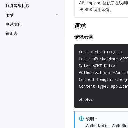
服务等级协议
附录
联系我们
请求
词汇表
请求示例
POST /jobs HTTP/1.1
Host: <BucketName-APP
Date: <GMT Date>
Authorization: <Auth 
Content-Length: <leng
Content-Type: applica
<body>
说明：
Authorization: Auth