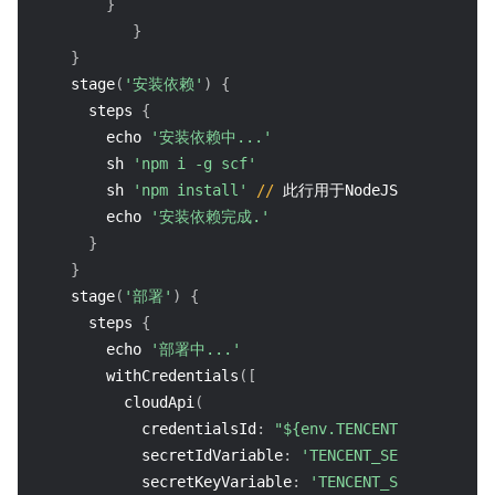
}
}
}
    stage
(
'安装依赖'
)
{
      steps 
{
        echo 
'安装依赖中...'
        sh 
'npm i -g scf'
        sh 
'npm install'
//
 此行用于NodeJS项目
        echo 
'安装依赖完成.'
}
}
    stage
(
'部署'
)
{
      steps 
{
        echo 
'部署中...'
        withCredentials
(
[
          cloudApi
(
            credentialsId
:
"${env.TENCENT_CLOUD_API_
            secretIdVariable
:
'TENCENT_SECRET_ID'
,
            secretKeyVariable
:
'TENCENT_SECRET_KEY'