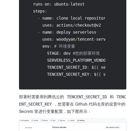
    runs
-
on
:
 ubuntu
-
latest
    steps
:
-
 name
:
 clone local repository
        uses
:
 actions
/
checkout@v2
-
 name
:
 deploy serverless
        uses
:
 woodyyan
/
tencent
-
serverless
-
act
        env
:
# 环境变量
          STAGE
:
 dev 
#您的部署环境
          SERVERLESS_PLATFORM_VENDOR
:
 tencent
          TENCENT_SECRET_ID
:
 $
{
{
 secrets
.
TENC
          TENCENT_SECRET_KEY
:
 $
{
{
 secrets
.
TEN
部署时需要用到腾讯云的 
 和 
TENCENT_SECRET_ID
TENC
，您需要在 Github 代码仓库的设置中的 
ENT_SECRET_KEY
Secrets 里进行变量配置，如下图所示：