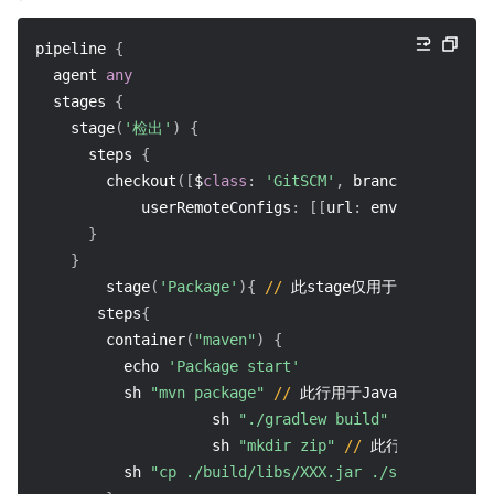
pipeline 
{
  agent 
any
  stages 
{
    stage
(
'检出'
)
{
      steps 
{
        checkout
(
[
$
class
:
'GitSCM'
,
 branches
:
[
[
name
            userRemoteConfigs
:
[
[
url
:
 env
.
GIT_REPO_U
}
}
        stage
(
'Package'
)
{
//
 此stage仅用于Java项目
       steps
{
        container
(
"maven"
)
{
          echo 
'Package start'
          sh 
"mvn package"
//
 此行用于Java Maven项目
                    sh 
"./gradlew build"
//
 此行用于Ja
                    sh 
"mkdir zip"
//
 此行仅用于Java 
          sh 
"cp ./build/libs/XXX.jar ./scf_bootstra