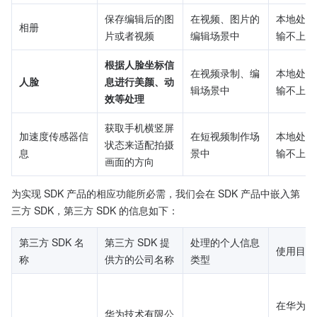
保存编辑后的图
在视频、图片的
本地处理
相册
片或者视频
编辑场景中
输不上报
根据人脸坐标信
在视频录制、编
本地处理
人脸
息进行美颜、动
辑场景中
输不上报
效等处理
获取手机横竖屏
加速度传感器信
在短视频制作场
本地处理
状态来适配拍摄
息
景中
输不上报
画面的方向
为实现 SDK 产品的相应功能所必需，我们会在 SDK 产品中嵌入第
三方 SDK，第三方 SDK 的信息如下：
第三方 SDK 名
第三方 SDK 提
处理的个人信息
使用目的
称
供方的公司名称
类型
在华为设
华为技术有限公