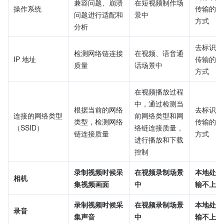
兼容问题、崩溃
在短视频制作场
操作系统
传输的安
问题进行适配和
景中
方式
分析
去标识化
检测网络链连接
在视频、语音通
IP 地址
传输的安
质量
话场景中
方式
在视频播放过程
中，通过检测当
根据当前的网络
去标识化
连接的网络类型
前网络类型和网
类型，检测网络
传输的安
（SSID）
络链连接质量，
链连接质量
方式
进行播放和下载
控制
录制视频时候采
在视频录制场景
本地处理
相机
集视频画面
中
输不上报
录制视频时候采
在视频录制场景
本地处理
录音
集声音
中
输不上报