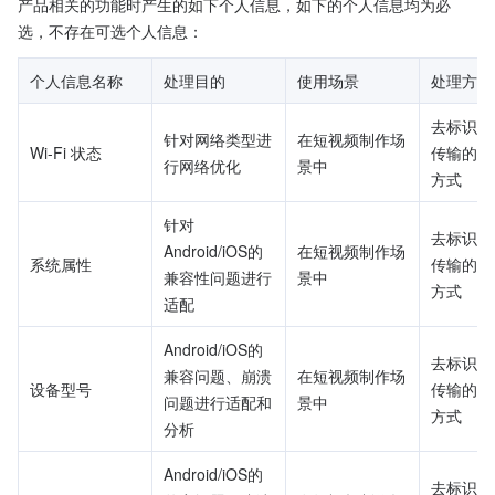
产品相关的功能时产生的如下个人信息，如下的个人信息均为必
选，不存在可选个人信息：
个人信息名称
处理目的
使用场景
处理方式
去标识化
针对网络类型进
在短视频制作场
Wi-Fi 状态
传输的安
行网络优化
景中
方式
针对
去标识化
Android/iOS的
在短视频制作场
系统属性
传输的安
兼容性问题进行
景中
方式
适配
Android/iOS的
去标识化
兼容问题、崩溃
在短视频制作场
设备型号
传输的安
问题进行适配和
景中
方式
分析
Android/iOS的
去标识化