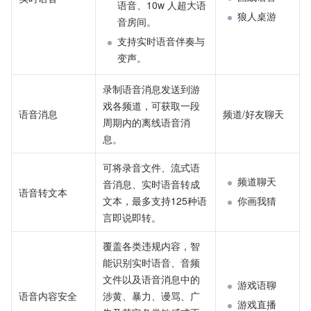
语音、10w 人超大语
狼人桌游
音房间。
支持实时语音伴奏与
变声。
录制语音消息发送到游
戏各频道，可获取一段
语音消息
频道/好友聊天
周期内的离线语音消
息。
可将录音文件、流式语
频道聊天
音消息、实时语音转成
语音转文本
文本，最多支持125种语
你画我猜
言即说即转。
覆盖各类违规内容，智
能识别实时语音、音频
文件以及语音消息中的
游戏语聊
语音内容安全
涉黄、暴力、谩骂、广
游戏直播