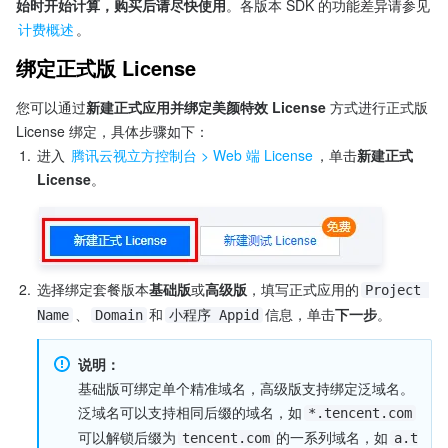
始时开始计算，购买后请尽快使用
。各版本 SDK 的功能差异请参见 
计费概述
。
绑定正式版 License
您可以通过
新建正式应用并绑定美颜特效 License 
方式进行正式版 
License 绑定，具体步骤如下：
1.
进入 
腾讯云视立方控制台 > Web 端 License
，单击
新建正式 
License
。
2.
选择绑定套餐版本
基础版
或
高级版
，填写正式应用的
Project 
、
和
信息，单击
下一步
。
Name
Domain
小程序 Appid
说明：
基础版可绑定单个精准域名，高级版支持绑定泛域名。
泛域名可以支持相同后缀的域名，如
*.tencent.com
可以解锁后缀为
的一系列域名，如
tencent.com
a.t