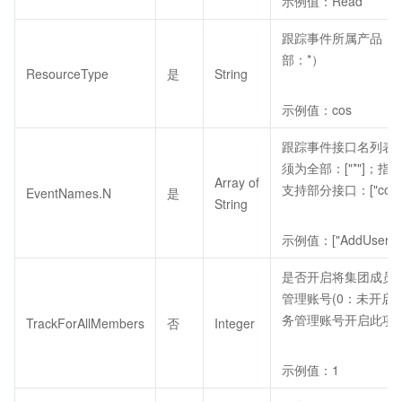
示例值：Read
跟踪事件所属产品（支
部：*）
ResourceType
是
String
示例值：cos
跟踪事件接口名列表（Res
须为全部：["*"]；指定
Array of
支持部分接口：["cos"
EventNames.N
是
String
示例值：["AddUser"]
是否开启将集团成员
管理账号(0：未开启
务管理账号开启此项功
TrackForAllMembers
否
Integer
示例值：1