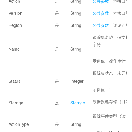
Action
是
String
公共参数
，本接口取值：C
Version
是
String
公共参数
，本接口取值：
Region
是
String
公共参数
，详见产品
跟踪集名称，仅支持大
字符
Name
是
String
示例值：操作审计
跟踪集状态（未开启：
Status
是
Integer
示例值：1
数据投递存储（目前支持 c
Storage
是
Storage
跟踪事件类型（读：Re
ActionType
是
String