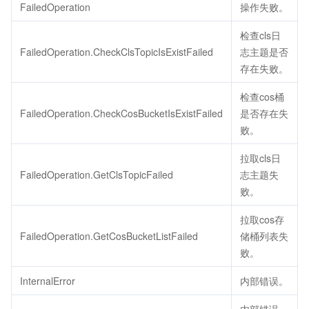
FailedOperation
操作失败。
检查cls日
FailedOperation.CheckClsTopicIsExistFailed
志主题是否
存在失败。
检查cos桶
FailedOperation.CheckCosBucketIsExistFailed
是否存在失
败。
拉取cls日
FailedOperation.GetClsTopicFailed
志主题失
败。
拉取cos存
FailedOperation.GetCosBucketListFailed
储桶列表失
败。
InternalError
内部错误。