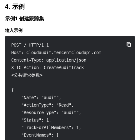
4. 示例
示例1 创建跟踪集
输入示例
POST / HTTP/1.1

Host: cloudaudit.tencentcloudapi.com

Content-Type: application/json

X-TC-Action: CreateAuditTrack

<公共请求参数>

{

    "Name": "audit",

    "ActionType": "Read",

    "ResourceType": "audit",

    "Status": 1,

    "TrackForAllMembers": 1,

    "EventNames": [
