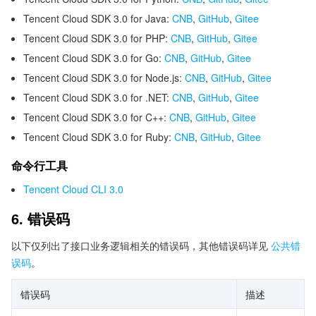
Tencent Cloud SDK 3.0 for Java:
CNB
,
GitHub
,
Gitee
Tencent Cloud SDK 3.0 for PHP:
CNB
,
GitHub
,
Gitee
Tencent Cloud SDK 3.0 for Go:
CNB
,
GitHub
,
Gitee
Tencent Cloud SDK 3.0 for Node.js:
CNB
,
GitHub
,
Gitee
Tencent Cloud SDK 3.0 for .NET:
CNB
,
GitHub
,
Gitee
Tencent Cloud SDK 3.0 for C++:
CNB
,
GitHub
,
Gitee
Tencent Cloud SDK 3.0 for Ruby:
CNB
,
GitHub
,
Gitee
命令行工具
Tencent Cloud CLI 3.0
6. 错误码
以下仅列出了接口业务逻辑相关的错误码，其他错误码详见
公共错
误码
。
错误码
描述