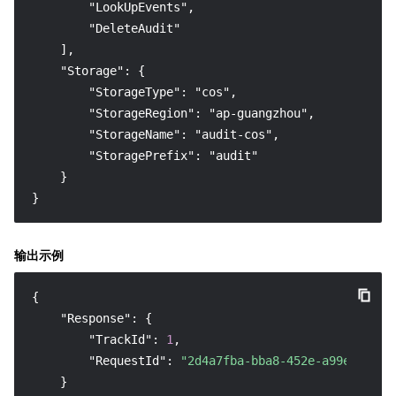
        "LookUpEvents",

        "DeleteAudit"

    ],

    "Storage": {

        "StorageType": "cos",

        "StorageRegion": "ap-guangzhou",

        "StorageName": "audit-cos",

        "StoragePrefix": "audit"

    }

}
输出示例
{
"Response"
:
{
"TrackId"
:
1
,
"RequestId"
:
"2d4a7fba-bba8-452e-a99e-ccf11
}