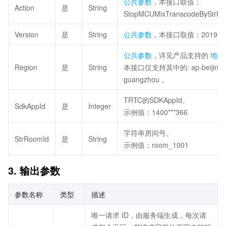
公共参数
，本接口取值：
Action
是
String
StopMCUMixTranscodeByStrR
Version
是
String
公共参数
，本接口取值：2019-07
公共参数
，详见产品支持的
地域
Region
是
String
本接口仅支持其中的: ap-beijing, 
guangzhou 。
TRTC的SDKAppId。
SdkAppId
是
Integer
示例值：1400***366
字符串房间号。
StrRoomId
是
String
示例值：room_1001
3. 输出参数
参数名称
类型
描述
唯一请求 ID，由服务端生成，每次请