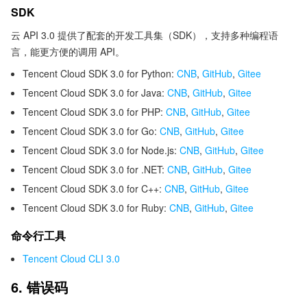
SDK
云 API 3.0 提供了配套的开发工具集（SDK），支持多种编程语
言，能更方便的调用 API。
Tencent Cloud SDK 3.0 for Python:
CNB
,
GitHub
,
Gitee
Tencent Cloud SDK 3.0 for Java:
CNB
,
GitHub
,
Gitee
Tencent Cloud SDK 3.0 for PHP:
CNB
,
GitHub
,
Gitee
Tencent Cloud SDK 3.0 for Go:
CNB
,
GitHub
,
Gitee
Tencent Cloud SDK 3.0 for Node.js:
CNB
,
GitHub
,
Gitee
Tencent Cloud SDK 3.0 for .NET:
CNB
,
GitHub
,
Gitee
Tencent Cloud SDK 3.0 for C++:
CNB
,
GitHub
,
Gitee
Tencent Cloud SDK 3.0 for Ruby:
CNB
,
GitHub
,
Gitee
命令行工具
Tencent Cloud CLI 3.0
6. 错误码