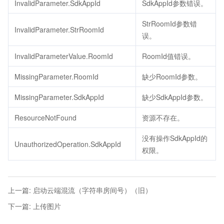
InvalidParameter.SdkAppId
SdkAppId参数错误。
StrRoomId参数错
InvalidParameter.StrRoomId
误。
InvalidParameterValue.RoomId
RoomId值错误。
MissingParameter.RoomId
缺少RoomId参数。
MissingParameter.SdkAppId
缺少SdkAppId参数。
ResourceNotFound
资源不存在。
没有操作SdkAppId的
UnauthorizedOperation.SdkAppId
权限。
上一篇
:
启动云端混流（字符串房间号）（旧）
下一篇
:
上传图片