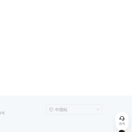
中国站
9号
咨询