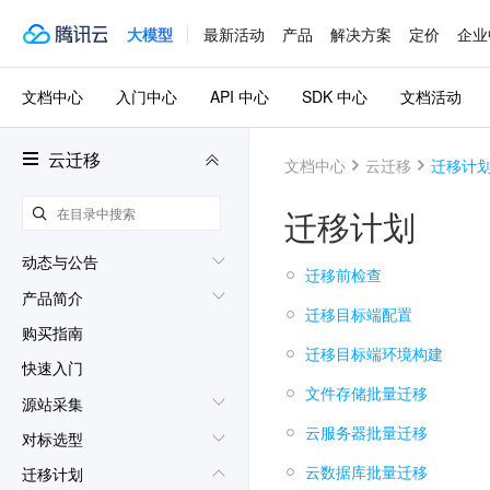
大模型
最新活动
产品
解决方案
定价
企业
文档中心
入门中心
API 中心
SDK 中心
文档活动
云迁移
文档中心
云迁移
迁移计
迁移计划
动态与公告
迁移前检查
产品简介
迁移目标端配置
购买指南
迁移目标端环境构建
快速入门
文件存储批量迁移
源站采集
云服务器批量迁移
对标选型
云数据库批量迁移
迁移计划