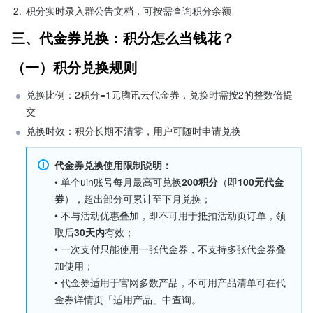
2.
积分实时录入群公告文档，可按需查询积分余额
三、代金券兑换：积分怎么当钱花？
（一）积分兑换规则
兑换比例：2积分=1元腾讯云代金券，兑换时需按2的整数倍提
交
兑换时效：积分长期不清零，用户可随时申请兑换
代金券兑换使用限制说明：
• 单个uin账号每月最高可兑换
200积分
（即
100元代金
券
），超出部分可累计至下月兑换；
• 不与活动优惠叠加，即不可用于抵扣活动页订单，领
取后
30天内
有效；
• 一次支付只能使用一张代金券，不支持多张代金券叠
加使用；
• 代金券适用于官网多数产品，不可用产品清单可在代
金券详情页「适用产品」中查询。